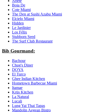
Ariete
Boia De
Cote Miami
The Den at Sushi Azabu Miami
Elcielo Miami
Hidden
Le Jardinier
Los Félix
Stubborn Seed
The Surf Club Restaurant
Bib Gourmand:
Bachour
Chug's Diner
DOYA
El Turco
Ghee Indian Kitchen
Hometown Barbecue Miami
Itamae
Krüs Kitchen
La Natural
Lucali
Lung Yai Thai Tapas
Mandolin Aegean Bistro