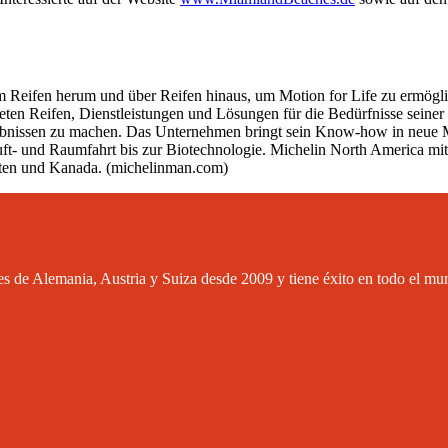
um Reifen herum und über Reifen hinaus, um Motion for Life zu ermögli
neten Reifen, Dienstleistungen und Lösungen für die Bedürfnisse seiner
rlebnissen zu machen. Das Unternehmen bringt sein Know-how in neue M
ft- und Raumfahrt bis zur Biotechnologie. Michelin North America mit 
taaten und Kanada. (michelinman.com)
 de Alemania, Austria y Suiza desde 2009 y tiene éxito en todo el mu