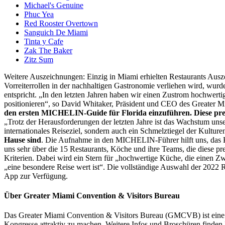
Michael's Genuine
Phuc Yea
Red Rooster Overtown
Sanguich De Miami
Tinta y Cafe
Zak The Baker
Zitz Sum
Weitere Auszeichnungen: Einzig in Miami erhielten Restaurants Ausz
Vorreiterrollen in der nachhaltigen Gastronomie verliehen wird, wu
entspricht. „In den letzten Jahren haben wir einen Zustrom hochwerti
positionieren“, so David Whitaker, Präsident und CEO des Greater M
den ersten MICHELIN-Guide für Florida einzuführen. Diese presti
„Trotz der Herausforderungen der letzten Jahre ist das Wachstum unse
internationales Reiseziel, sondern auch ein Schmelztiegel der Kulture
Hause sind
. Die Aufnahme in den MICHELIN-Führer hilft uns, das Kn
uns sehr über die 15 Restaurants, Köche und ihre Teams, die diese
Kriterien. Dabei wird ein Stern für „hochwertige Küche, die einen Zw
„eine besondere Reise wert ist“. Die vollständige Auswahl der 20
App zur Verfügung.
Über Greater Miami Convention & Visitors Bureau
Das Greater Miami Convention & Visitors Bureau (GMCVB) ist eine a
Kongresse attraktiv zu machen. Weitere Infos und Broschüren finden I