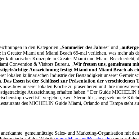
eichnungen in den Kategorien „
Sommelier des Jahres
“ und „
außerge
rde in Greater Miami und Miami Beach 65-mal verliehen, was mehr als 
ger kulinarischer Konzepte in Greater Miami und Miami Beach erlebt, d
iami Convention & Visitors Bureau. „
Wir freuen uns, gemeinsam mi
geträchtige Auszeichnung festigt Miami und Miami Beach als eines
rer lokalen kulinarischen Industrie der Beständigkeit unserer Gemeinsc
n.
Das Essen ist der Schlüssel zur Präsentation der verschiedenen 
ow-how unserer lokalen Köche zu präsentieren und ihre innovativen St
 prestigeträchtige Auszeichnung erhalten haben.“ Der Guide MICHELIN
ischenstopp wert ist“ vergeben, zwei Sterne für „ausgezeichnete Küche
22 Restaurants des MICHELIN Guide Miami, Orlando und Tampa steht au
nerkannte, gemeinnützige Sales- und Marketing-Organisation mit dem
nteressierte auf der Website
www.MiamiandBeaches.de
sowie auf den