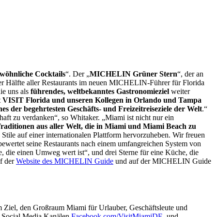
wöhnliche Cocktails
“. Der „
MICHELIN Grüner Stern
“, der an
der Hälfte aller Restaurants im neuen MICHELIN-Führer für Florida
ie uns als
führendes, weltbekanntes Gastronomieziel
weiter
t VISIT Florida und unseren Kollegen in Orlando und Tampa
 der begehrtesten Geschäfts- und Freizeitreiseziele der Welt
.“
haft zu verdanken“, so Whitaker. „Miami ist nicht nur ein
Traditionen aus aller Welt, die in Miami und Miami Beach zu
ile auf einer internationalen Plattform hervorzuheben. Wir freuen
 bewertet seine Restaurants nach einem umfangreichen System von
, die einen Umweg wert ist“, und drei Sterne für eine Küche, die
f der
Website des MICHELIN Guide
und auf der MICHELIN Guide
 Ziel, den Großraum Miami für Urlauber, Geschäftsleute und
 Social Media Kanälen
Facebook.com/VisitMiamiDE
, und