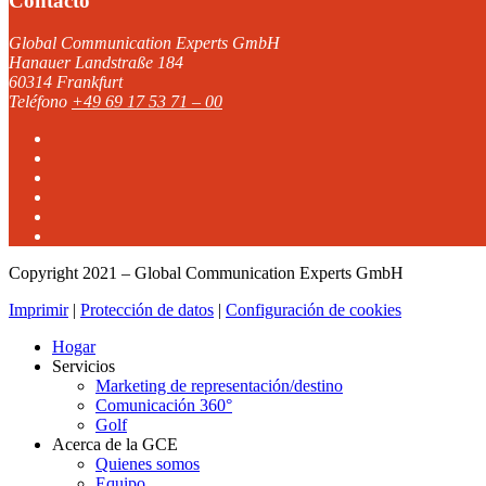
Contacto
Global Communication Experts GmbH
Hanauer Landstraße 184
60314 Frankfurt
Teléfono
+49 69 17 53 71 – 00
Copyright 2021 – Global Communication Experts GmbH
Imprimir
|
Protección de datos
|
Configuración de cookies
Hogar
Servicios
Marketing de representación/destino
Comunicación 360°
Golf
Acerca de la GCE
Quienes somos
Equipo