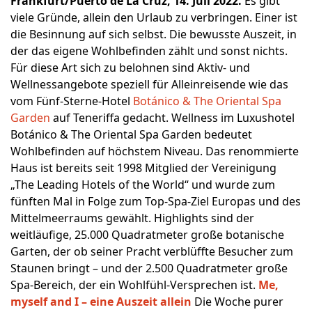
Frankfurt/Puerto de La Cruz, 14. Juli 2022.
Es gibt
viele Gründe, allein den Urlaub zu verbringen. Einer ist
die Besinnung auf sich selbst. Die bewusste Auszeit, in
der das eigene Wohlbefinden zählt und sonst nichts.
Für diese Art sich zu belohnen sind Aktiv- und
Wellnessangebote speziell für Alleinreisende wie das
vom Fünf-Sterne-Hotel
Botánico & The Oriental Spa
Garden
auf Teneriffa gedacht. Wellness im Luxushotel
Botánico & The Oriental Spa Garden bedeutet
Wohlbefinden auf höchstem Niveau. Das renommierte
Haus ist bereits seit 1998 Mitglied der Vereinigung
„The Leading Hotels of the World“ und wurde zum
fünften Mal in Folge zum Top-Spa-Ziel Europas und des
Mittelmeerraums gewählt. Highlights sind der
weitläufige, 25.000 Quadratmeter große botanische
Garten, der ob seiner Pracht verblüffte Besucher zum
Staunen bringt – und der 2.500 Quadratmeter große
Spa-Bereich, der ein Wohlfühl-Versprechen ist.
Me,
myself and I – eine Auszeit allein
Die Woche purer