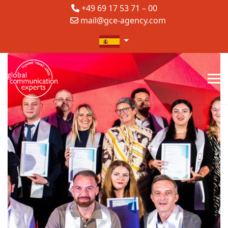
+49 69 17 53 71 – 00
mail@gce-agency.com
Seleccione su idioma