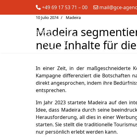
+49 69 17 53 71 – 00
mail@gce-agen
10 Julio 2024
Madeira
Madeira segmentier
neue Inhalte für di
In einer Zeit, in der maßgeschneiderte
Kampagne differenziert die Botschaften n
direkt angesprochen, indem ihre Bedürfni
entsprechen.
Im Jahr 2023 startete Madeira auf den in
Idee, dass Madeira durch seine beeindrucke
Herausforderung, all dies in einer Werbun
starten. Sie stellt die traditionelle Tour
nur persönlich erlebt werden kann.