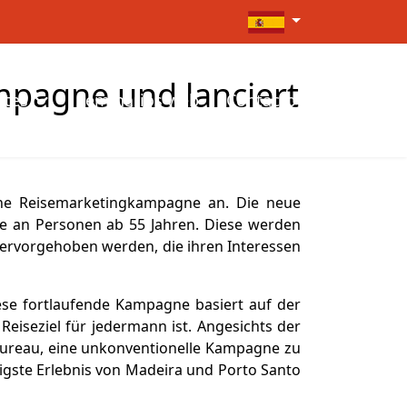
Seleccione su idioma
mpagne und lanciert
ntes
Seminarios web
Contacto
ine Reisemarketingkampagne an. Die neue
re an Personen ab 55 Jahren. Diese werden
ervorgehoben werden, die ihren Interessen
ese fortlaufende Kampagne basiert auf der
Reiseziel für jedermann ist. Angesichts der
 Bureau, eine unkonventionelle Kampagne zu
tigste Erlebnis von Madeira und Porto Santo