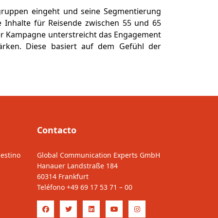
elgruppen eingeht und seine Segmentierung
 Inhalte für Reisende zwischen 55 und 65
der Kampagne unterstreicht das Engagement
ärken. Diese basiert auf dem Gefühl der
Contacto
estino
Global Communication Experts GmbH
Hanauer Landstraße 184
60314 Frankfurt
Teléfono
+49 69 17 53 71 – 00