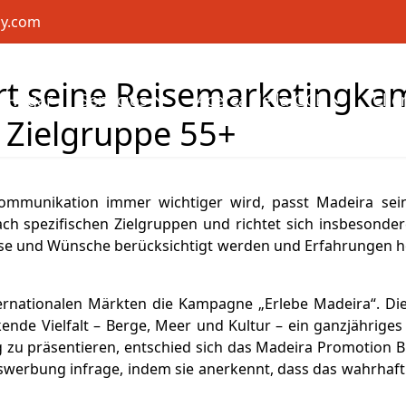
cy.com
t seine Reisemarketingka
Hogar
Servicios
Acerca de la GCE
Clie
e Zielgruppe 55+
 Kommunikation immer wichtiger wird, passt Madeira se
ach spezifischen Zielgruppen und richtet sich insbesonde
sse und Wünsche berücksichtigt werden und Erfahrungen h
ternationalen Märkten die Kampagne „Erlebe Madeira“. Di
nde Vielfalt – Berge, Meer und Kultur – ein ganzjähriges 
g zu präsentieren, entschied sich das Madeira Promotion
ismuswerbung infrage, indem sie anerkennt, dass das wahrhaf