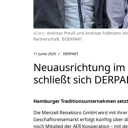
v.l.n.r.: Andreas Preuß und Andreas Folkmann v
Partnerschaft. ©DERPART
11 Junio 2025
DERPART
Neuausrichtung im 
schließt sich DERPA
Hamburger Traditionsunternehmen setzt 
Die Menzell Reisebüro GmbH wird mit ihrer
Geschäftsreisemarkt erfolgt künftig über d
noch Mitglied der AER Kooperation – mit d