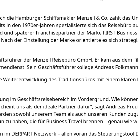
ch die Hamburger Schiffsmakler Menzell & Co, zählt das U
s in den 1970er-Jahren spezialisierte sich das Reisebüro a
 und späterer Franchisepartner der Marke FIRST Business 
. Nach der Einstellung der Marke orientierte es sich strateg
äftsführer der Menzell Reisebüro GmbH. Er kam aus dem Fil
mendienst. Sein Geschäftsführerkollege Andreas Folkmann
ie Weiterentwicklung des Traditionsbüros mit einem klaren 
klung im Geschäftsreisebereich im Vordergrund. Wie können 
heint uns als der ideale Partner dafür“, sagt Andreas Pre
 werden sowohl unserem Team als auch unseren Kunden z
un zu haben, die für Business Travel brennen – genau wie wi
 im DERPART Netzwerk – allen voran das Steuerungstool D