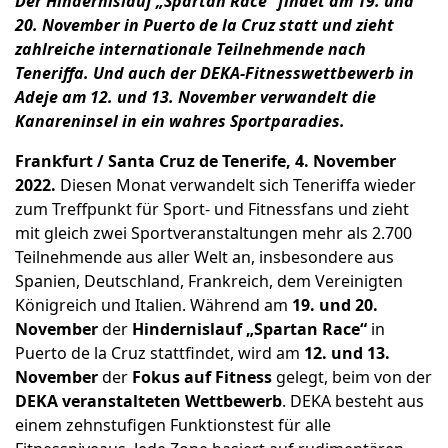
Der Hindernislauf „Spartan Race“ findet am 19. und
20. November in Puerto de la Cruz statt und zieht
zahlreiche internationale Teilnehmende nach
Teneriffa. Und auch der DEKA-Fitnesswettbewerb in
Adeje am 12. und 13. November verwandelt die
Kanareninsel in ein wahres Sportparadies.
Frankfurt / Santa Cruz de Tenerife, 4. November
2022.
Diesen Monat verwandelt sich Teneriffa wieder
zum Treffpunkt für Sport- und Fitnessfans und zieht
mit gleich zwei Sportveranstaltungen mehr als 2.700
Teilnehmende aus aller Welt an, insbesondere aus
Spanien, Deutschland, Frankreich, dem Vereinigten
Königreich und Italien. Während am
19. und 20.
November
der
Hindernislauf „Spartan Race“
in
Puerto de la Cruz stattfindet, wird am
12. und 13.
November
der
Fokus auf Fitness
gelegt, beim von der
DEKA veranstalteten Wettbewerb
. DEKA besteht aus
einem zehnstufigen Funktionstest für alle