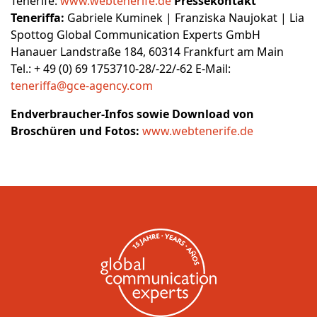
Tenerife:
www.webtenerife.de
Pressekontakt
Teneriffa:
Gabriele Kuminek | Franziska Naujokat | Lia
Spottog Global Communication Experts GmbH
Hanauer Landstraße 184, 60314 Frankfurt am Main
Tel.: + 49 (0) 69 1753710-28/-22/-62 E-Mail:
teneriffa@gce-agency.com
Endverbraucher-Infos sowie Download von
Broschüren und Fotos:
www.webtenerife.de