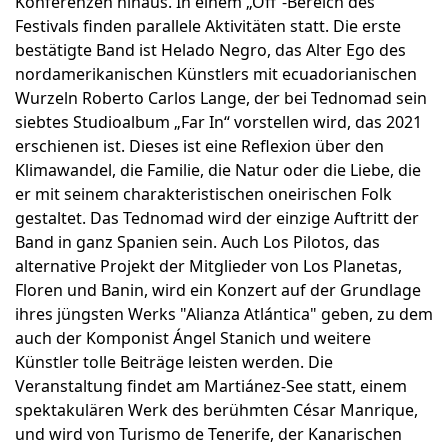
Konferenzen hinaus. In einem „Off“-Bereich des
Festivals finden parallele Aktivitäten statt. Die erste
bestätigte Band ist Helado Negro, das Alter Ego des
nordamerikanischen Künstlers mit ecuadorianischen
Wurzeln Roberto Carlos Lange, der bei Tednomad sein
siebtes Studioalbum „Far In“ vorstellen wird, das 2021
erschienen ist. Dieses ist eine Reflexion über den
Klimawandel, die Familie, die Natur oder die Liebe, die
er mit seinem charakteristischen oneirischen Folk
gestaltet. Das Tednomad wird der einzige Auftritt der
Band in ganz Spanien sein. Auch Los Pilotos, das
alternative Projekt der Mitglieder von Los Planetas,
Floren und Banin, wird ein Konzert auf der Grundlage
ihres jüngsten Werks "Alianza Atlántica" geben, zu dem
auch der Komponist Ángel Stanich und weitere
Künstler tolle Beiträge leisten werden. Die
Veranstaltung findet am Martiánez-See statt, einem
spektakulären Werk des berühmten César Manrique,
und wird von Turismo de Tenerife, der Kanarischen