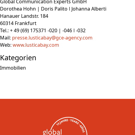
Global Communication Experts GmbH
Dorothea Hohn | Doris Palito ǀ Johanna Alberti
Hanauer Landstr. 184
60314 Frankfurt
Tel.: + 49 (69) 175371 -020 | -046 ǀ -032
Mail:
presse.lusticabay@gce-agency.com
Web:
www.lusticabay.com
Kategorien
Immobilien