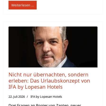
Weiterlesen …
Nicht nur übernachten, sondern
erleben: Das Urlaubskonzept von
IFA by Lopesan Hotels
22. Juli 2026
IFA by Lopesan Hotels
Drei Fragen an Rogier van Zanten, neuer