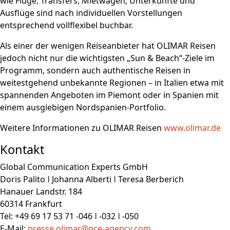
wie Flüge, Transfers, Mietwagen, Unterkünfte und
Ausflüge sind nach individuellen Vorstellungen
entsprechend vollflexibel buchbar.
Als einer der wenigen Reiseanbieter hat OLIMAR Reisen
jedoch nicht nur die wichtigsten „Sun & Beach“-Ziele im
Programm, sondern auch authentische Reisen in
weitestgehend unbekannte Regionen – in Italien etwa mit
spannenden Angeboten im Piemont oder in Spanien mit
einem ausgiebigen Nordspanien-Portfolio.
Weitere Informationen zu OLIMAR Reisen
www.olimar.de
Kontakt
Global Communication Experts GmbH
Doris Palito ǀ Johanna Alberti ǀ Teresa Berberich
Hanauer Landstr. 184
60314 Frankfurt
Tel: +49 69 17 53 71 -046 ǀ -032 ǀ -050
E-Mail:
presse.olimar@gce-agency.com