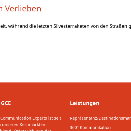
m Verlieben
heit, während die letzten Silvesterraketen von den Straße
 GCE
Leistungen
 Communication Experts ist seit
Repräsentanz/Destinationsmar
n unseren Kernmärkten
360° Kommunikation
hland, Österreich und der