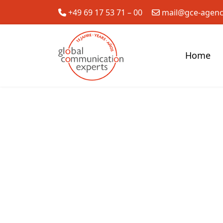
+49 69 17 53 71 – 00
mail@gce-agen
Home