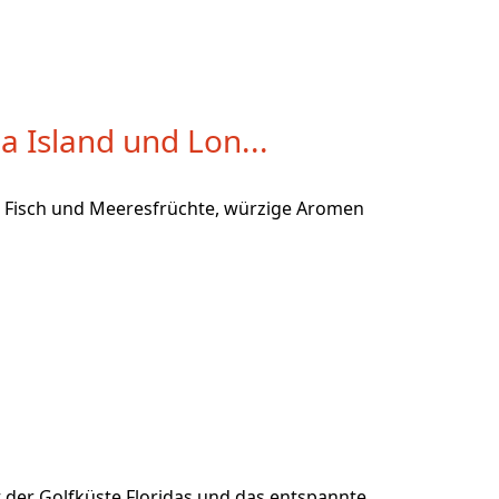
a Island und Lon...
her Fisch und Meeresfrüchte, würzige Aromen
 der Golfküste Floridas und das entspannte