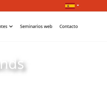
Seleccione su idioma
ntes
Seminarios web
Contacto
ands