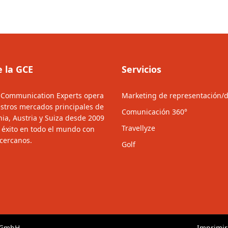
e la GCE
Servicios
 Communication Experts opera
Marketing de representación/d
stros mercados principales de
Comunicación 360°
ia, Austria y Suiza desde 2009
Travellyze
e éxito en todo el mundo con
 cercanos.
Golf
s GmbH
Imprimir