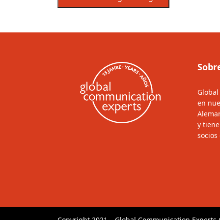
Sobr
Global
en nue
Aleman
y tien
socios
Copyright 2021 – Global Communication Expert