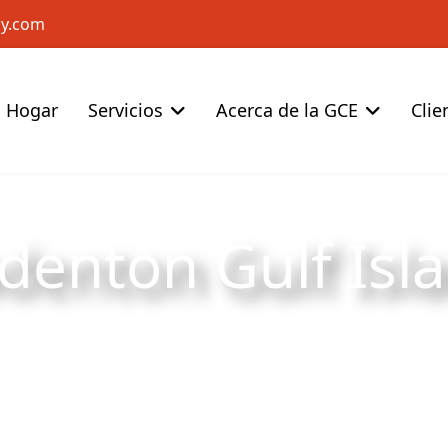
cy.com
Hogar
Servicios
Acerca de la GCE
Clie
denton Gulf Isl