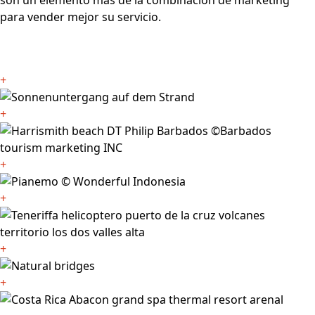
son un elemento más de la combinación de marketing
para vender mejor su servicio.
+
+
+
+
+
+