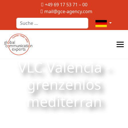
+49 69 17 53 71 – 00
mail@gce-agency.com
Suchen
Sprache auswä
VLC Valencia -
grenzenlos
mediterran