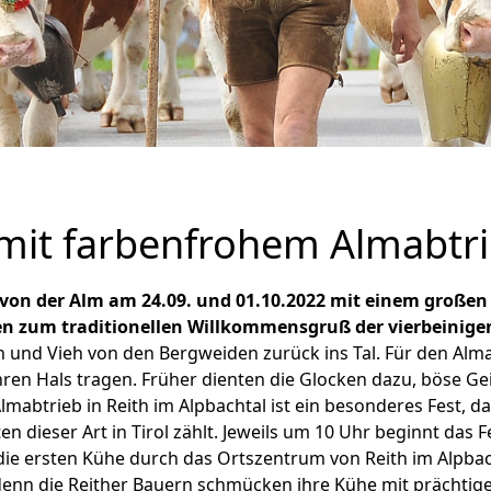
it farbenfrohem Almabtr
 von der Alm am 24.09. und 01.10.2022 mit einem großen F
n zum traditionellen Willkommensgruß der vierbeinig
d Vieh von den Bergweiden zurück ins Tal. Für den Almab
ren Hals tragen. Früher dienten die Glocken dazu, böse Ge
lmabtrieb in Reith im Alpbachtal ist ein besonderes Fest, d
ten dieser Art in Tirol zählt. Jeweils um 10 Uhr beginnt das
 die ersten Kühe durch das Ortszentrum von Reith im Alpba
 denn die Reither Bauern schmücken ihre Kühe mit prächtig