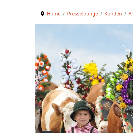
Home
Presselounge
Kunden
A