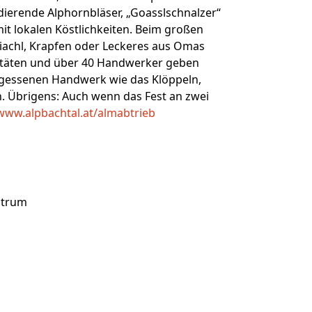
ierende Alphornbläser, „Goasslschnalzer“
it lokalen Köstlichkeiten. Beim großen
Kiachl, Krapfen oder Leckeres aus Omas
itäten und über 40 Handwerker geben
ergessenen Handwerk wie das Klöppeln,
n. Übrigens: Auch wenn das Fest an zwei
www.alpbachtal.at/almabtrieb
ntrum