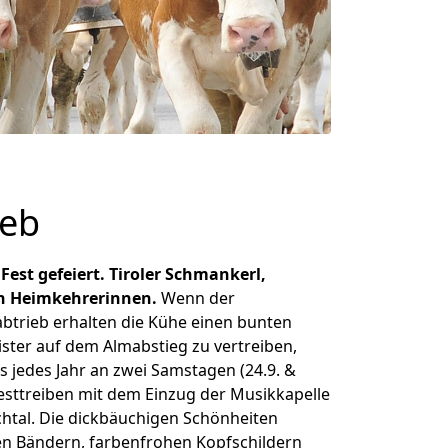
ieb
est gefeiert. Tiroler Schmankerl,
en Heimkehrerinnen.
Wenn der
trieb erhalten die Kühe einen bunten
ister auf dem Almabstieg zu vertreiben,
as jedes Jahr an zwei Samstagen (24.9. &
 Festtreiben mit dem Einzug der Musikkapelle
chtal. Die dickbäuchigen Schönheiten
en Bändern, farbenfrohen Kopfschildern