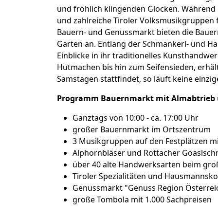
und fröhlich klingenden Glocken. Während 
und zahlreiche Tiroler Volksmusikgruppen f
Bauern- und Genussmarkt bieten die Bauern
Garten an. Entlang der Schmankerl- und H
Einblicke in ihr traditionelles Kunsthandw
Hutmachen bis hin zum Seifensieden, erhält
Samstagen stattfindet, so läuft keine einzi
Programm Bauernmarkt mit Almabtrieb u
Ganztags von 10:00 - ca. 17:00 Uhr
großer Bauernmarkt im Ortszentrum
3 Musikgruppen auf den Festplätzen m
Alphornbläser und Rottacher Goaslsch
über 40 alte Handwerksarten beim gr
Tiroler Spezialitäten und Hausmannskost
Genussmarkt "Genuss Region Österrei
große Tombola mit 1.000 Sachpreisen