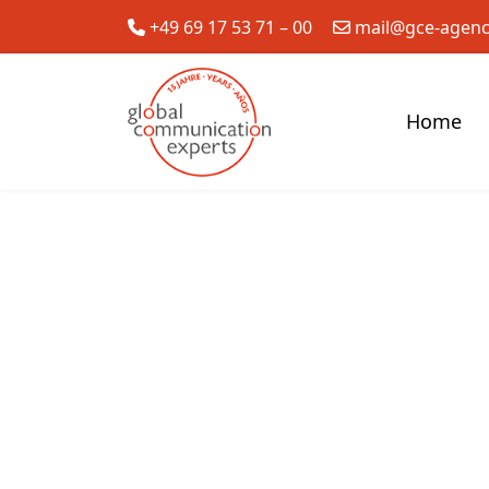
+49 69 17 53 71 – 00
mail@gce-agen
Home