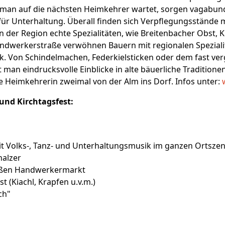
man auf die nächsten Heimkehrer wartet, sorgen vagabund
ür Unterhaltung. Überall finden sich Verpflegungsstände m
 der Region echte Spezialitäten, wie Breitenbacher Obst, 
andwerkerstraße verwöhnen Bauern mit regionalen Spezial
erk. Von Schindelmachen, Federkielsticken oder dem fast v
 man eindrucksvolle Einblicke in alte bäuerliche Traditione
ge Heimkehrerin zweimal von der Alm ins Dorf. Infos unter:
nd Kirchtagsfest:
it Volks-, Tanz- und Unterhaltungsmusik im ganzen Ortsze
nalzer
oßen Handwerkermarkt
 (Kiachl, Krapfen u.v.m.)
ch"