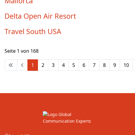
Mallorca
Delta Open Air Resort
Travel South USA
Seite 1 von 168
1
2
3
4
5
6
7
8
9
10