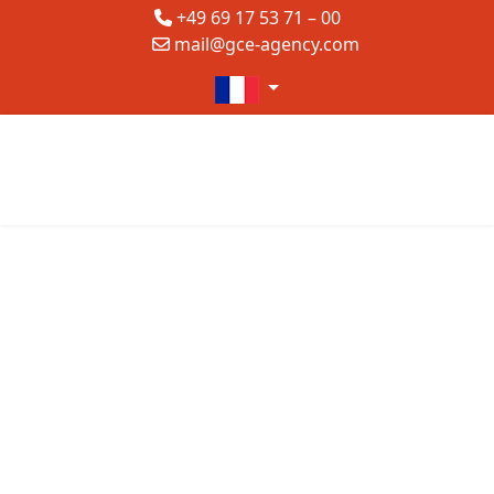
+49 69 17 53 71 – 00
mail@gce-agency.com
Sélectionnez votre langue
Représentation et marketing
dans le tourisme
Représentation
Communication à 360°