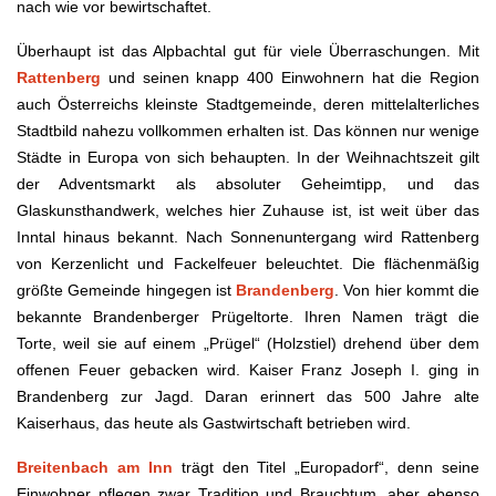
nach wie vor bewirtschaftet.
Überhaupt ist das Alpbachtal gut für viele Überraschungen. Mit
Rattenberg
und seinen knapp 400 Einwohnern hat die Region
auch Österreichs kleinste Stadtgemeinde, deren mittelalterliches
Stadtbild nahezu vollkommen erhalten ist. Das können nur wenige
Städte in Europa von sich behaupten. In der Weihnachtszeit gilt
der Adventsmarkt als absoluter Geheimtipp, und das
Glaskunsthandwerk, welches hier Zuhause ist, ist weit über das
Inntal hinaus bekannt. Nach Sonnenuntergang wird Rattenberg
von Kerzenlicht und Fackelfeuer beleuchtet. Die flächenmäßig
größte Gemeinde hingegen ist
Brandenberg
. Von hier kommt die
bekannte Brandenberger Prügeltorte. Ihren Namen trägt die
Torte, weil sie auf einem „Prügel“ (Holzstiel) drehend über dem
offenen Feuer gebacken wird. Kaiser Franz Joseph I. ging in
Brandenberg zur Jagd. Daran erinnert das 500 Jahre alte
Kaiserhaus, das heute als Gastwirtschaft betrieben wird.
Breitenbach
am Inn
trägt den Titel „Europadorf“, denn seine
Einwohner pflegen zwar Tradition und Brauchtum, aber ebenso