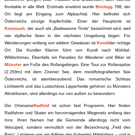
Kontakte in alle Welt. Erstmals erwähnt wurde
Brixlegg
788, der
Ort liegt am Eingang zum Alpbachtal. Hier befindet sich
Österreichs einzige Kupferhütte. Einer der Hauptorte ist
Kramsach
, der auch als „Badewanne Tirols“ bezeichnet wird, weil
vier idyllische Seen in der nächsten Umgebung liegen. Für
Wanderungen entlang von wildem Gewässer ist
Kundl
der richtige
Ort. Die Kundler Klamm führt von Kundl nach Mühltal-
Wildschönau. Ebenfalls ein Paradies für Wanderer und Biker ist
Münster
am Fuße des Rofangebirges. Eine Tour zur Rofanspitze
(2.259m) mit dem Zireiner See, dem meistfotografierten See
Österreichs, ist atemberaubend. Das romanische Schloss
Lichtwerth und das Lustschloss Lipperheide gehören zu Münsters
Attraktionen, sind allerdings nur von außen zu bewundern.
Der Ortsname
Radfeld
ist schon fast Programm. Hier finden
Radfahrer und Skater ein hervorragendes Wegenetz entlang des
Inns. Ihren Namen hat die Gemeinde allerdings nicht vom
Velociped, sondern vermutlich von der Bezeichnung „Feld des
Rato“. Letzterer war ein Adliger des frühesten Mittelalters – und in