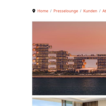
Home
Presselounge
Kunden
At