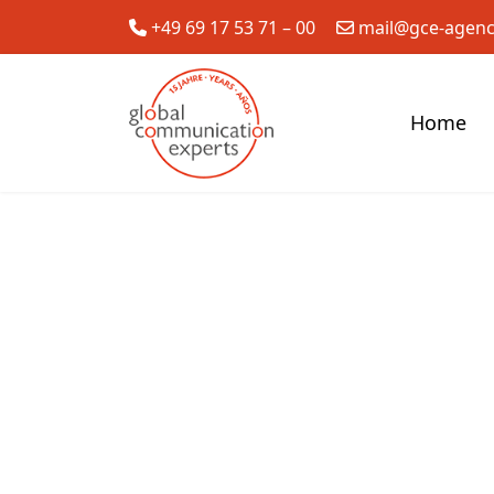
+49 69 17 53 71 – 00
mail@gce-agen
Home