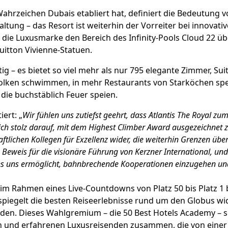
s Wahrzeichen Dubais etabliert hat, definiert die Bedeutung 
tung – das Resort ist weiterhin der Vorreiter bei innovativ
 die Luxusmarke den Bereich des Infinity-Pools Cloud 22 üb
Vuitton Vivienne-Statuen.
ig – es bietet so viel mehr als nur 795 elegante Zimmer, Su
olken schwimmen, in mehr Restaurants von Starköchen spei
die buchstäblich Feuer speien.
ert: „
Wir fühlen uns zutiefst geehrt, dass Atlantis The Royal zum
ich stolz darauf, mit dem Highest Climber Award ausgezeichnet z
tlichen Kollegen für Exzellenz wider, die weiterhin Grenzen übe
n Beweis für die visionäre Führung von Kerzner International, und
 es uns ermöglicht, bahnbrechende Kooperationen einzugehen un
im Rahmen eines Live-Countdowns von Platz 50 bis Platz 1
spiegelt die besten Reiseerlebnisse rund um den Globus wi
n. Dieses Wahlgremium – die 50 Best Hotels Academy – set
gen und erfahrenen Luxusreisenden zusammen, die von ein