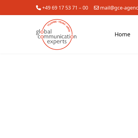
+49 69 17 53 71 – 00
mail@gce-agen
Home