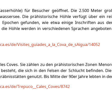
asserhöhle) für Besucher geöffnet. Die 2.500 Meter groß
ssersee. Die prähistorische Höhle verfügt über ein reic
 Epochen gefunden, wie etwa einige Inschriften aus dem
ie Höhle werden in verschiedenen Sprachen angeboten – 
a.es/de/Visites_guiades_a_la_Cova_de_sAigua/14052
ales Coves. Sie zählen zu den prähistorischen Zonen Menor
besteht, die sich in den Felsen der Schlucht befinden. Die
äbnisstätten genutzt. Bis Mitte der 90er Jahre lebten in d
ca.es/de/Trepuco__Cales_Coves/8742