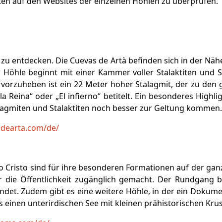
iten auf den Websites der einzelnen Höhlen zu überprüfen.
 zu entdecken. Die Cuevas de Artà befinden sich in der N
 Höhle beginnt mit einer Kammer voller Stalaktiten und S
rzuheben ist ein 22 Meter hoher Stalagmit, der zu den g
 Reina“ oder „El infierno“ betitelt. Ein besonderes Highli
lagmiten und Stalaktiten noch besser zur Geltung kommen.
sdearta.com/de/
o Cristo sind für ihre besonderen Formationen auf der ga
ür die Öffentlichkeit zugänglich gemacht. Der Rundgang 
indet. Zudem gibt es eine weitere Höhle, in der ein Dokum
s einen unterirdischen See mit kleinen prähistorischen Krus