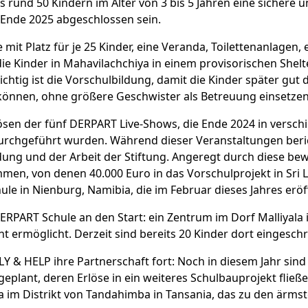
 rund 50 Kindern im Alter von 3 bis 5 Jahren eine sichere
s Ende 2025 abgeschlossen sein.
it Platz für je 25 Kinder, eine Veranda, Toilettenanlagen,
die Kinder in Mahavilachchiya in einem provisorischen Shel
chtig ist die Vorschulbildung, damit die Kinder später gut
können, ohne größere Geschwister als Betreuung einsetze
lösen der fünf DERPART Live-Shows, die Ende 2024 in versc
rchgeführt wurden. Während dieser Veranstaltungen beric
dung und der Arbeit der Stiftung. Angeregt durch diese b
n, von denen 40.000 Euro in das Vorschulprojekt in Sri La
le in Nienburg, Namibia, die im Februar dieses Jahres erö
 DERPART Schule an den Start: ein Zentrum im Dorf Malliyal
ht ermöglicht. Derzeit sind bereits 20 Kinder dort eingesch
Y & HELP ihre Partnerschaft fort: Noch in diesem Jahr sin
geplant, deren Erlöse in ein weiteres Schulbauprojekt fließ
a im Distrikt von Tandahimba in Tansania, das zu den ärms