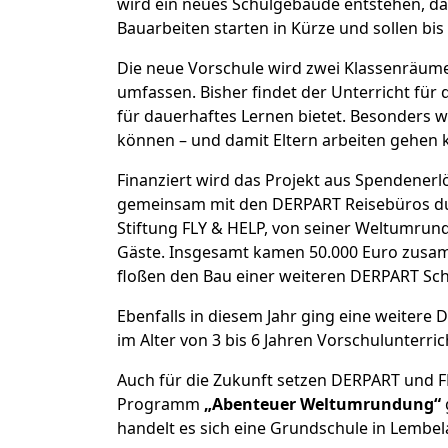
wird ein neues Schulgebäude entstehen, das
Bauarbeiten starten in Kürze und sollen bi
Die neue Vorschule wird zwei Klassenräume m
umfassen. Bisher findet der Unterricht für 
für dauerhaftes Lernen bietet. Besonders wi
können – und damit Eltern arbeiten gehen 
Finanziert wird das Projekt aus Spendener
gemeinsam mit den DERPART Reisebüros du
Stiftung FLY & HELP, von seiner Weltumrun
Gäste. Insgesamt kamen 50.000 Euro zusamme
floßen den Bau einer weiteren DERPART Schu
Ebenfalls in diesem Jahr ging eine weitere
im Alter von 3 bis 6 Jahren Vorschulunterric
Auch für die Zukunft setzen DERPART und FL
Programm
„Abenteuer Weltumrundung“
handelt es sich eine Grundschule in Lembel