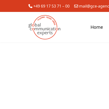
+49 69 17 53 71 – 00
mail@gce-agen
Home