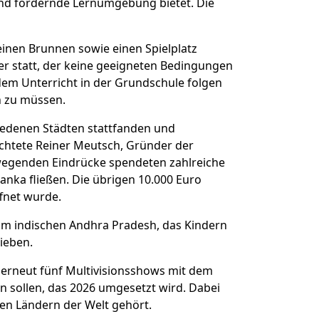
 und fördernde Lernumgebung bietet. Die
 einen Brunnen sowie einen Spielplatz
ter statt, der keine geeigneten Bedingungen
 dem Unterricht in der Grundschule folgen
n zu müssen.
hiedenen Städten stattfanden und
htete Reiner Meutsch, Gründer der
ewegenden Eindrücke spendeten zahlreiche
nka fließen. Die übrigen 10.000 Euro
ffnet wurde.
a im indischen Andhra Pradesh, das Kindern
rieben.
d erneut fünf Multivisionsshows mit dem
en sollen, das 2026 umgesetzt wird. Dabei
ten Ländern der Welt gehört.