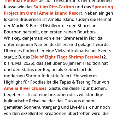
The Boat House
,
als auch Restaurants der gehobenen
Klasse wie das
Salt im Ritz-Carlton
und das
Sprouting
Project im Omni Amelia Island Resort
. Neben einigen
lokalen Brauereien ist Amelia Island zudem die Heimat
der Marlin & Barrel Distillery, die den Shoreline
Bourbon herstellt, den ersten reinen Bourbon-
Whiskey, der jemals von einer Brennerei in Florida
unter eigenem Namen destilliert und gelagert wurde.
Überdies finden hier eine Vielzahl kulinarischer Events
statt, z.B. das
Isle of Eight Flags Shrimp Festival
(2.
bis 4. Mai 2025), das seit über 50 Jahren Tradition hat
und den Status der Region als Geburtsort der
modernen Shrimp-Industrie feiert. Ein weiteres
Highlight für Foodies ist die Tapas & Tasting Tour von
Amelia River Cruises
. Gäste, die diese Tour buchen,
begeben sich auf eine bezaubernde, zweistündige
kulinarische Reise, bei der das Duo aus einem
gemalten Sonnenuntergang und Live-Musik nur noch
von den exzellenten Kreationen übertroffen wird, die