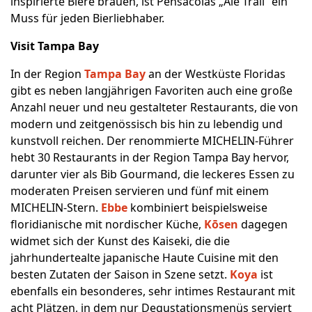
inspirierte Biere brauen, ist Pensacolas „Ale Trail“ ein
Muss für jeden Bierliebhaber.
Visit Tampa Bay
In der Region
Tampa Bay
an der Westküste Floridas
gibt es neben langjährigen Favoriten auch eine große
Anzahl neuer und neu gestalteter Restaurants, die von
modern und zeitgenössisch bis hin zu lebendig und
kunstvoll reichen. Der renommierte MICHELIN-Führer
hebt 30 Restaurants in der Region Tampa Bay hervor,
darunter vier als Bib Gourmand, die leckeres Essen zu
moderaten Preisen servieren und fünf mit einem
MICHELIN-Stern.
Ebbe
kombiniert beispielsweise
floridianische mit nordischer Küche,
Kōsen
dagegen
widmet sich der Kunst des Kaiseki, die die
jahrhundertealte japanische Haute Cuisine mit den
besten Zutaten der Saison in Szene setzt.
Koya
ist
ebenfalls ein besonderes, sehr intimes Restaurant mit
acht Plätzen, in dem nur Degustationsmenüs serviert