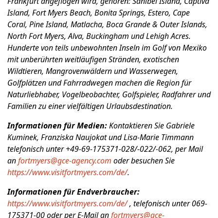
Frankfurt angeflogen wird,
gehören: Sanibel Island, Captiva
Island, Fort Myers Beach, Bonita Springs, Estero, Cape
Coral, Pine Island, Matlacha, Boca Grande & Outer Islands,
North Fort Myers, Alva, Buckingham und Lehigh Acres.
Hunderte von teils unbewohnten Inseln im Golf von Mexiko
mit unberührten weitläufigen Stränden, exotischen
Wildtieren, Mangrovenwäldern und Wasserwegen,
Golfplätzen und Fahrradwegen machen die Region für
Naturliebhaber, Vogelbeobachter, Golfspieler, Radfahrer und
Familien zu einer vielfältigen Urlaubsdestination.
Informationen für Medien:
Kontaktieren Sie Gabriele
Kuminek, Franziska Naujokat und Lisa-Marie Timmann
telefonisch unter +49-69-175371-028/-022/-062, per Mail
an
fortmyers@gce-agency.com
oder besuchen Sie
https://www.visitfortmyers.com/de/
.
Informationen für Endverbraucher:
https://www.visitfortmyers.com/de/
,
telefonisch unter 069-
175371-00 oder per E-Mail an
fortmyers@gce-