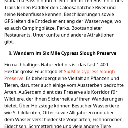
Matlacha Pass hindurch leitet. Im dritten Abschnitt des
Trails lernen Paddler den Caloosahatchee River und
seine Nebenflüsse kennen. Beschilderungen sowie
GPS leiten die Entdecker entlang der Wasserwege, wo
es auch Campingplätze, Parks, Bootsanbieter,
Restaurants, Unterkünfte und andere Attraktionen
gibt.
Wandern im Six Mile Cypress Slough Preserve
Ein nachhaltiges Naturerlebnis ist das fast 1.400
Hektar große Feuchtgebiet
Six Mile Cypress Slough
Preserve
. Es beherbergt eine Vielfalt an Pflanzen und
Tieren, darunter auch einige vom Aussterben bedrohte
Arten. Außerdem dient das Preserve als Korridor für
Wildtiere, der ihnen Sicherheit auf ihren Wanderungen
bietet. Über Holzstege können Besucher Wassertiere
wie Schildkröten, Otter sowie Alligatoren und über
dem Wasser verschiedenste Vogelarten, Eichhörnchen,
Eidechsen, Schmetterlinge und viele andere Tiere