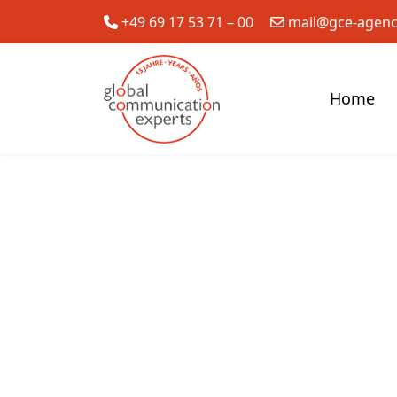
+49 69 17 53 71 – 00
mail@gce-agen
Home