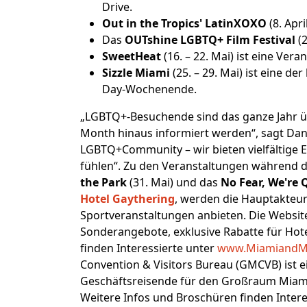
Drive.
Out in the Tropics' LatinXOXO
(8. Apr
Das
OUTshine LGBTQ+ Film Festival
(2
SweetHeat
(16. – 22. Mai) ist eine Ve
Sizzle Miami
(25. – 29. Mai) ist eine 
Day-Wochenende.
„LGBTQ+-Besuchende sind das ganze Jahr üb
Month hinaus informiert werden“, sagt Dan
LGBTQ+Community – wir bieten vielfältige Er
fühlen“. Zu den Veranstaltungen während 
the Park
(31. Mai) und das
No Fear, We're 
Hotel Gaythering
, werden die Hauptakteur
Sportveranstaltungen anbieten. Die Webs
Sonderangebote, exklusive Rabatte für Hot
finden Interessierte unter
www.MiamiandM
Convention & Visitors Bureau (GMCVB) ist 
Geschäftsreisende für den Großraum Miami 
Weitere Infos und Broschüren finden Intere