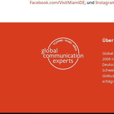
Facebook.com/VisitMiamiDE
, und
Instagra
Über
Global
2009 i
Deutsc
Schwei
Globus
erfolgr