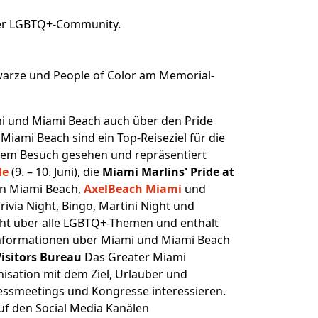
 der LGBTQ+-Community.
hwarze und People of Color am Memorial-
mi und Miami Beach auch über den Pride
iami Beach sind ein Top-Reiseziel für die
 ihrem Besuch gesehen und repräsentiert
de
(9. – 10. Juni), die
Miami Marlins' Pride at
on Miami Beach,
AxelBeach Miami
und
via Night, Bingo, Martini Night und
icht über alle LGBTQ+-Themen und enthält
 Informationen über Miami und Miami Beach
isitors Bureau
Das Greater Miami
isation mit dem Ziel, Urlauber und
nessmeetings und Kongresse interessieren.
uf den Social Media Kanälen