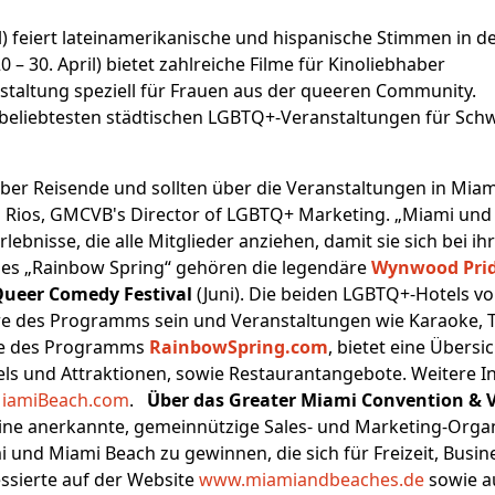
il) feiert lateinamerikanische und hispanische Stimmen in
0 – 30. April) bietet zahlreiche Filme für Kinoliebhaber
ranstaltung speziell für Frauen aus der queeren Community.
der beliebtesten städtischen LGBTQ+-Veranstaltungen für Sc
er Reisende und sollten über die Veranstaltungen in Mia
 Rios, GMCVB's Director of LGBTQ+ Marketing. „Miami und M
lebnisse, die alle Mitglieder anziehen, damit sie sich bei
des „Rainbow Spring“ gehören die legendäre
Wynwood Pri
Queer Comedy Festival
(Juni). Die beiden LGBTQ+-Hotels v
e des Programms sein und Veranstaltungen wie Karaoke, Tri
ite des Programms
RainbowSpring.com
, bietet eine Übers
els und Attraktionen, sowie Restaurantangebote. Weitere
iamiBeach.com
.
Über das Greater Miami Convention & V
eine anerkannte, gemeinnützige Sales- und Marketing-Organ
und Miami Beach zu gewinnen, die sich für Freizeit, Busi
ssierte auf der Website
www.miamiandbeaches.de
sowie a