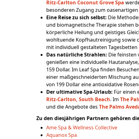
Ritz-Carlton Coconut Grove Spa
werde
besonderen Zugang zum oasenartigen 
Eine Reise zu sich selbst:
Die Methoden
und biomagnetische Therapie stehen be
körperliche Heilung und geistiges Glei
wohltuende Kopfhautreinigung sowie d
mit individuell gestalteten Tagesbett
Das natürliche Strahlen:
Die feinsten
genießen eine individuelle Hautanalys
159 Dollar. Im Leaf Spa finden Besuch
einer maßgeschneiderten Mischung au
von 199 Dollar eine antioxidative Ros
Der ultimative Spa-Urlaub:
Für einen
Ritz-Carlton, South Beach
. Im
The Pal
und die Angebote des
The Palms Aved
Zu den diesjährigen Partnern gehören di
Ame Spa & Wellness Collective
Aquanox Spa