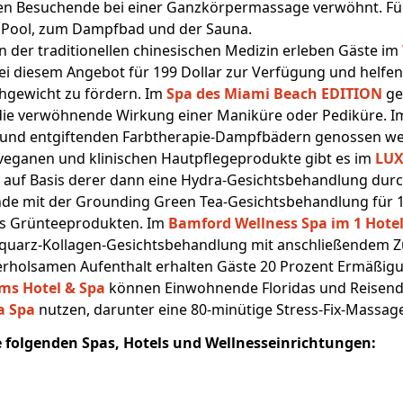
n Besuchende bei einer Ganzkörpermassage verwöhnt. Für 
Pool, zum Dampfbad und der Sauna.
 der traditionellen chinesischen Medizin erleben Gäste im
i diesem Angebot für 199 Dollar zur Verfügung und helfen
chgewicht zu fördern. Im
Spa des Miami Beach EDITION
ge
ie verwöhnende Wirkung einer Maniküre oder Pediküre. I
en und entgiftenden Farbtherapie-Dampfbädern genossen w
 veganen und klinischen Hautpflegeprodukte gibt es im
LUX
e, auf Basis derer dann eine Hydra-Gesichtsbehandlung dur
ende mit der Grounding Green Tea-Gesichtsbehandlung für 1
s Grünteeprodukten. Im
Bamford Wellness Spa im 1 Hote
enquarz-Kollagen-Gesichtsbehandlung mit anschließendem Z
 erholsamen Aufenthalt erhalten Gäste 20 Prozent Ermäßi
ms Hotel & Spa
können Einwohnende Floridas und Reisende
a Spa
nutzen, darunter eine 80-minütige Stress-Fix-Massage 
e folgenden Spas, Hotels und Wellnesseinrichtungen: