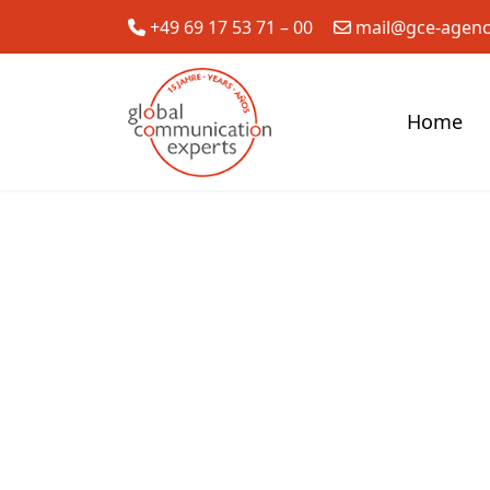
+49 69 17 53 71 – 00
mail@gce-agen
Home