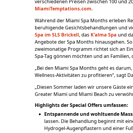
verschiedenen Preisen zwischen 100 und 200
MiamiTemptations.com
.
Während der Miami Spa Months erleben Rei
beruhigende Gesichtsbehandlungen und viel
Spa im SLS Brickell
, das
K'alma Spa
und d
Angebote der Spa Months hinausgehen. So 
zweimonatige Programm richtet sich an Einz
Spa-Tag gönnen möchten und an Familien, d
„Bei den Miami Spa Months geht es darum, s
Wellness-Aktivitäten zu profitieren“, sagt
„Diesen Sommer laden wir unsere Gäste ein
Greater Miami und Miami Beach zu verwöh
Highlights der Special Offers umfassen:
Entspannende und wohltuende Mas
lassen. Die Behandlung beginnt mit ei
Hydrogel-Augenpflastern und einer Fu