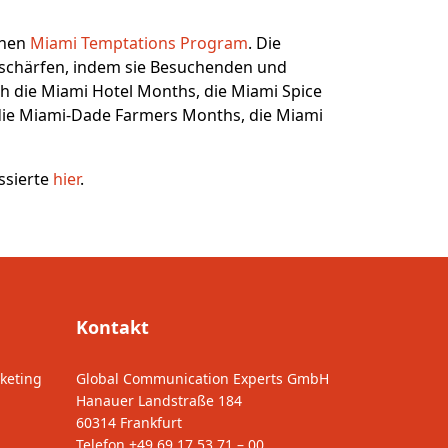
enen
Miami Temptations Program
. Die
 schärfen, indem sie Besuchenden und
 die Miami Hotel Months, die Miami Spice
 die Miami-Dade Farmers Months, die Miami
ssierte
hier
.
Kontakt
keting
Global Communication Experts GmbH
Hanauer Landstraße 184
60314 Frankfurt
Telefon
+49 69 17 53 71 – 00