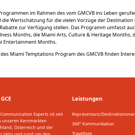
ht Programmen im Rahmen des vom GMCVB ins Leben geruf
die Wertschätzung für die vielen Vorzüge der Destination
batte zur Verfügung stellen. Das Programm umfasst auch
lness Months, die Miami Arts, Culture & Heritage Months,
i Entertainment Months.
te des Miami Temptations Program des GMCVB finden Intere
 GCE
Leistungen
 Communication Experts ist seit
Repräsentanz/Destinationsmar
n unseren Kernmärkten
360° Kommunikation
hland, Österreich und der
Travellyze
z tätig und rund um den