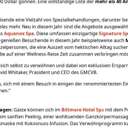
 Dollar gönnen. Eine vollständige Liste der
mehr als 40 A
sende eine Vielzahl von Spezialbehandlungen, darunter 
es mehr. Neu in diesem Jahr sind die Angebote ausgewählt
as
Aquanox Spa
. Diese umfassen einzigartige
Signature Sp
genießen Besuchende in diesem Jahr beispielsweise auch
M
elpersonen, die eine Auszeit vom hektischen Alltag suchen,
ie auf einer Wellness-Reise Zeit zusammen verbringen mö
ich selbst zu verwöhnen und dabei von exklusiven Ersparni
 David Whitaker, Präsident und CEO des GMCVB.
, sich mit einem Besuch in einigen der renommiertesten Ei
nen.“
sagen:
Gäste können sich im
Biltmore Hotel Sp
a
mit dem Po
nem sanften Peeling, einer wohltuenden Ganzkörpermassag
ßmaske mit Kokosnuss-Infusion. Das Verwöhnprogramm kan