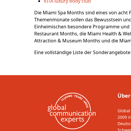
VITA luxury body club
Die Miami Spa Months sind eines von ac
Themenmonate sollen das Bewusstsein und 
Einheimischen besondere Programme und Ra
Restaurant Months, die Miami Health & Wel
Attraction & Museum Months und die Miam
Eine vollständige Liste der Sonderangebo
Über
Global
2009 i
Deutsc
Schwei