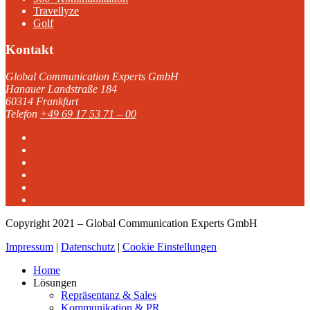
Travellyze
Golf
Kontakt
Global Communication Experts GmbH
Hanauer Landstraße 184
60314 Frankfurt
Telefon
+49 69 17 53 71 – 00
Copyright 2021 – Global Communication Experts GmbH
Impressum
|
Datenschutz
|
Cookie Einstellungen
Home
Lösungen
Repräsentanz & Sales
Kommunikation & PR