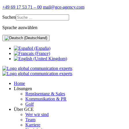
+49 69 17 53 71 – 00
mail@gce-agency.com
Suchen
Sprache auswählen
Home
Lösungen
Repräsentanz & Sales
Kommunikation & PR
Golf
Über GCE
Wer wir sind
Team
Karriere