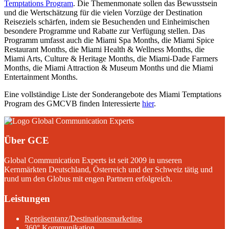
Temptations Program
. Die Themenmonate sollen das Bewusstsein
und die Wertschätzung für die vielen Vorzüge der Destination
Reiseziels schärfen, indem sie Besuchenden und Einheimischen
besondere Programme und Rabatte zur Verfügung stellen. Das
Programm umfasst auch die Miami Spa Months, die Miami Spice
Restaurant Months, die Miami Health & Wellness Months, die
Miami Arts, Culture & Heritage Months, die Miami-Dade Farmers
Months, die Miami Attraction & Museum Months und die Miami
Entertainment Months.
Eine vollständige Liste der Sonderangebote des Miami Temptations
Program des GMCVB finden Interessierte
hier
.
Über GCE
Global Communication Experts ist seit 2009 in unseren
Kernmärkten Deutschland, Österreich und der Schweiz tätig und
rund um den Globus mit engen Partnern erfolgreich.
Leistungen
Repräsentanz/Destinationsmarketing
360° Kommunikation