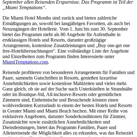
September allen Reisenden Ersparnisse. Das Programm ist Teil der
„Miami Temptations“.
Die Miami Hotel Months sind zurück und bieten zahlreiche
Ermäßigungen an, sowohl bei langjährigen Favoriten, als auch bei
Neuzugängen der Hotellerie. Vom 1. Juni bis zum 30. September
bietet das Programm mehr als 80 Angebote für Aufenthalte in
erstklassigen Hotels und Resorts, darunter großzügige
Arrangements, kostenlose Zusatzleistungen und „Buy one-get one
free-Hotelübernachtungen“. Eine vollständige Liste der Angebote
und Einzelheiten zum Programm finden Interessierte unter
MiamiTemptations.com
.
Reisende profitieren von besonderen Arrangements für Familien und
Paare, sammeln Gutschriften in Resorts, genießen luxuriöse
Annehmlichkeiten sowie kostenlose Mahlzeiten und vieles mehr.
Ganz gleich, ob sie auf der Suche nach Unterkünften in Strandnähe
oder im Boutique-Stil, All-inclusive-Resorts oder gemütlichen
Zimmern sind, Einheimische und Besuchende können einen
wohlverdienten Kurzurlaub in einem der besten Hotels und Resorts
in Greater Miami und Miami Beach buchen. Mit einer Reihe von
exklusiven Angeboten, darunter Sonderkonditionen für Zimmer,
Zusatznächte sowie zusätzlichen Annehmlichkeiten und
Dienstleistungen, bietet das Programm Familien, Paare und
Alleinreisende die Möglichkeit alles zu erkunden, was das Reiseziel