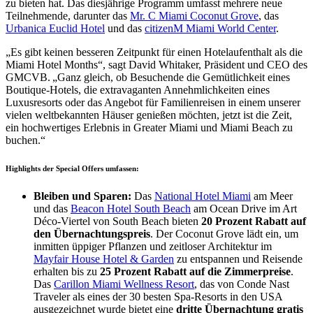
zu bieten hat. Das diesjährige Programm umfasst mehrere neue
Teilnehmende, darunter das
Mr. C Miami Coconut Grove
, das
Urbanica Euclid Hotel
und das
citizenM Miami World Center
.
„Es gibt keinen besseren Zeitpunkt für einen Hotelaufenthalt als die
Miami Hotel Months“, sagt David Whitaker, Präsident und CEO des
GMCVB. „Ganz gleich, ob Besuchende die Gemütlichkeit eines
Boutique-Hotels, die extravaganten Annehmlichkeiten eines
Luxusresorts oder das Angebot für Familienreisen in einem unserer
vielen weltbekannten Häuser genießen möchten, jetzt ist die Zeit,
ein hochwertiges Erlebnis in Greater Miami und Miami Beach zu
buchen.“
Highlights der Special Offers umfassen:
Bleiben und Sparen:
Das
National Hotel Miami
am Meer
und das
Beacon Hotel South Beach
am Ocean Drive im Art
Déco-Viertel von South Beach bieten
20 Prozent Rabatt auf
den Übernachtungspreis
. Der Coconut Grove lädt ein, um
inmitten üppiger Pflanzen und zeitloser Architektur im
Mayfair House Hotel & Garden
zu entspannen und Reisende
erhalten bis zu
25 Prozent Rabatt auf die Zimmerpreise
.
Das
Carillon Miami Wellness Resort
, das von Conde Nast
Traveler als eines der 30 besten Spa-Resorts in den USA
ausgezeichnet wurde bietet eine
dritte Übernachtung gratis