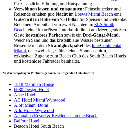
für zusätzliche Erholung und Entspannung.
Verwöhnen lassen und entspannen:
Feinschmecker und
Reisende erhalten
pro Nacht
im
Loews Miami Beach
eine
Gutschrift in Höhe von 75 Dollar
für Speisen und Getränke.
Bei einem Aufenthalt von zwei Nächten im
SLS South
Beach
, einer luxuriösen Unterkunft direkt am Meer, genießen
Gäste
kostenloses Parken
sowie ein
Drei-Gänge-Menü
.
Weichen Sand und das kristallblaue Wasser bestaunen
Reisende mit dem
Strandglückpaket
des
InterContinental
Miami
, das zwei Liegestühle, einen Sonnenschirm,
exklusiven Zugang zum Beach Club des South Beach Hotels
und kostenlose Fahrräder beinhaltet.
Zu den diesjährigen Partnern gehören die folgenden Unterkünfte:
1818 Meridian House
6080 Design Hotel
Abae Hotel
AC Hotel Miami Wynwood
Aloft Miami Doral
Arlo Hotel Wynwood
Acqualina Resort & Residences on the Beach
Balfour Hotel
Beacon Hotel South Beach