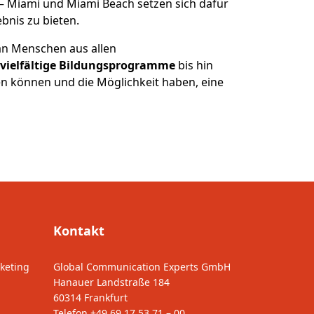
 – Miami und Miami Beach setzen sich dafür
bnis zu bieten.
h an Menschen aus allen
vielfältige Bildungsprogramme
bis hin
en können und die Möglichkeit haben, eine
Kontakt
keting
Global Communication Experts GmbH
Hanauer Landstraße 184
60314 Frankfurt
Telefon
+49 69 17 53 71 – 00