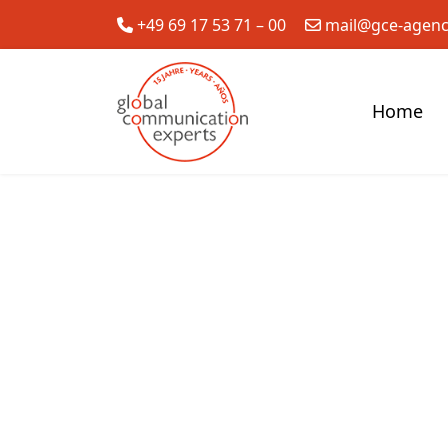
+49 69 17 53 71 – 00
mail@gce-agen
Home