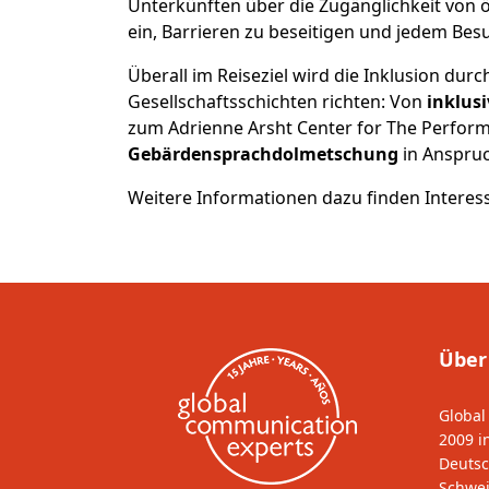
Unterkünften über die Zugänglichkeit von ö
ein, Barrieren zu beseitigen und jedem Bes
Überall im Reiseziel wird die Inklusion durc
Gesellschaftsschichten richten: Von
inklus
zum Adrienne Arsht Center for The Perform
Gebärdensprachdolmetschung
in Anspru
Weitere Informationen dazu finden Interes
Über
Global
2009 i
Deutsc
Schwei