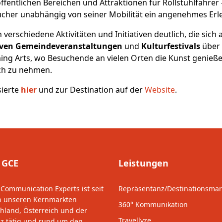
ffentlichen Bereichen und Attraktionen für Rollstuhlfahrer
ucher unabhängig von seiner Mobilität ein angenehmes Erle
h verschiedene Aktivitäten und Initiativen deutlich, die sic
iven Gemeindeveranstaltungen
und
Kulturfestivals
über
ing Arts, wo Besuchende an vielen Orten die Kunst genieß
ch zu nehmen.
sierte
hier
und zur Destination auf der
Website
.
 GCE
Leistungen
 Communication Experts ist seit
Repräsentanz/Destinationsmar
n unseren Kernmärkten
360° Kommunikation
hland, Österreich und der
Travellyze
z tätig und rund um den