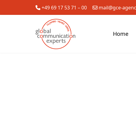
+49 69 17 53 71 – 00
mail@gce-agen
Home