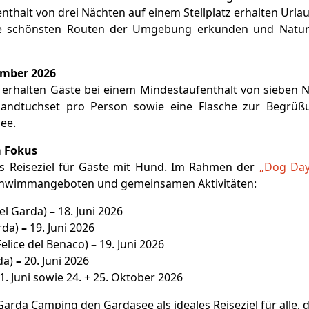
halt von drei Nächten auf einem Stellplatz erhalten Urlau
 die schönsten Routen der Umgebung erkunden und Natu
vember 2026
erhalten Gäste bei einem Mindestaufenthalt von sieben N
andtuchset pro Person sowie eine Flasche zur Begrüß
ee.
m Fokus
ls Reiseziel für Gäste mit Hund. Im Rahmen der
„Dog Day
 Schwimmangeboten und gemeinsamen Aktivitäten:
el Garda)
–
18. Juni 2026
rda)
–
19. Juni 2026
elice del Benaco)
–
19. Juni 2026
da)
–
20. Juni 2026
21. Juni sowie 24. + 25. Oktober 2026
i Garda Camping den Gardasee als ideales Reiseziel für all