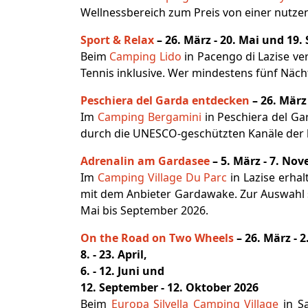
Wellnessbereich zum Preis von einer nutze
Sport & Relax
– 26. März - 20. Mai und 19.
Beim
Camping Lido
in Pacengo di Lazise ve
Tennis inklusive. Wer mindestens fünf Nächt
Peschiera del Garda entdecken
– 26. März 
Im
Camping Bergamini
in Peschiera del Ga
durch die UNESCO-geschützten Kanäle der h
Adrenalin am Gardasee
– 5. März - 7. No
Im
Camping Village Du Parc
in Lazise erha
mit dem Anbieter Gardawake. Zur Auswahl s
Mai bis September 2026.
On the Road on Two Wheels
– 26.
März - 2.
8. - 23. April,
6. - 12. Juni und
12. September - 12. Oktober 2026
Beim
Europa Silvella Camping Village
in Sa