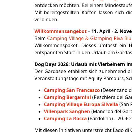
entdecken möchten. Bei einem Mindestaufent
Mit bereitgestellten Karten lassen sich
verbinden.
Willkommensangebot
– 11. April - 2. No
Beim
Camping Village & Glamping Riva Blu
Willkommenspaket. Dieses umfasst ein H
entspannten Start in den Urlaub am Gardas
Dog Days 2026: Urlaub mit Vierbeinern i
Der Gardasee etabliert sich zunehmend a
Veranstaltungstage mit Agility-Parcours,
Camping San Francesco
(Desenzano d
Camping Bergamini
(Peschiera del Ga
Camping Village Europa Silvella
(San F
Villenpark Sanghen
(Manerba del Gar
Camping La Rocca
(Bardolino)
–
20. + 
Mit diesen Initiativen unterstreicht Lago d