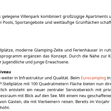
s gelegene Villenpark kombiniert großzügige Apartments 
i Pools, Sportangebote und weitläufige Grünflächen schaf
ellplätze, moderne Glamping-Zelte und Ferienhäuser in r
nsprogramm ergänzen das Konzept. Durch die Nähe zur Ka
für Jugendliche und junge Erwachsene.
Niveau
 weiter in Infrastruktur und Qualität. Beim
Eurocamping
in
-Stellplätze mit 100 Quadratmetern Fläche bieten nun di
ich entsteht ein neuer zentraler Servicebereich mit priv
essraum mit Blick auf den See. Mit einem neu geschaffener
on Gästen, die mit Vierbeinern reisen. Bereits im Vorjah
rhöht.