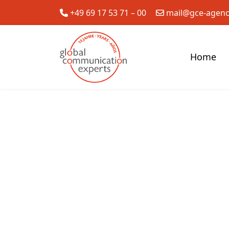
+49 69 17 53 71 – 00
mail@gce-agen
Home