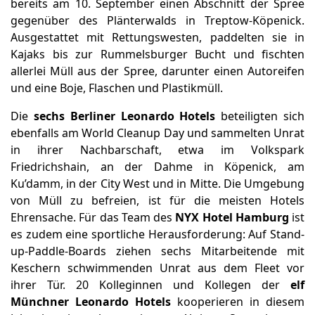
bereits am 10. September einen Abschnitt der Spree
gegenüber des Plänterwalds in Treptow-Köpenick.
Ausgestattet mit Rettungswesten, paddelten sie in
Kajaks bis zur Rummelsburger Bucht und fischten
allerlei Müll aus der Spree, darunter einen Autoreifen
und eine Boje, Flaschen und Plastikmüll.
Die
sechs Berliner Leonardo Hotels
beteiligten sich
ebenfalls am World Cleanup Day und sammelten Unrat
in ihrer Nachbarschaft, etwa im Volkspark
Friedrichshain, an der Dahme in Köpenick, am
Ku’damm, in der City West und in Mitte. Die Umgebung
von Müll zu befreien, ist für die meisten Hotels
Ehrensache. Für das Team des
NYX Hotel Hamburg
ist
es zudem eine sportliche Herausforderung: Auf Stand-
up-Paddle-Boards ziehen sechs Mitarbeitende mit
Keschern schwimmenden Unrat aus dem Fleet vor
ihrer Tür. 20 Kolleginnen und Kollegen der
elf
Münchner Leonardo Hotels
kooperieren in diesem