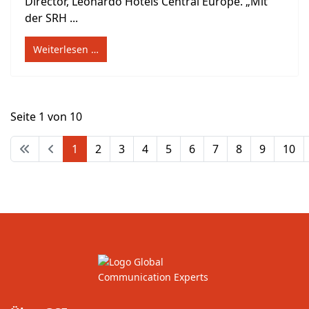
Director, Leonardo Hotels Central Europe. „Mit
der SRH ...
Weiterlesen …
Seite 1 von 10
1
2
3
4
5
6
7
8
9
10