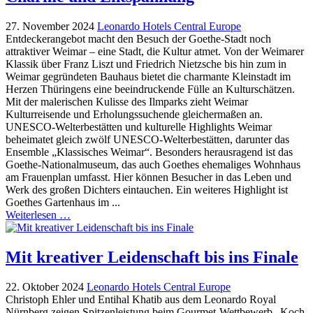
27. November 2024
Leonardo Hotels Central Europe
Entdeckerangebot macht den Besuch der Goethe-Stadt noch
attraktiver Weimar – eine Stadt, die Kultur atmet. Von der Weimarer
Klassik über Franz Liszt und Friedrich Nietzsche bis hin zum in
Weimar gegründeten Bauhaus bietet die charmante Kleinstadt im
Herzen Thüringens eine beeindruckende Fülle an Kulturschätzen.
Mit der malerischen Kulisse des Ilmparks zieht Weimar
Kulturreisende und Erholungssuchende gleichermaßen an.
UNESCO-Welterbestätten und kulturelle Highlights Weimar
beheimatet gleich zwölf UNESCO-Welterbestätten, darunter das
Ensemble „Klassisches Weimar“. Besonders herausragend ist das
Goethe-Nationalmuseum, das auch Goethes ehemaliges Wohnhaus
am Frauenplan umfasst. Hier können Besucher in das Leben und
Werk des großen Dichters eintauchen. Ein weiteres Highlight ist
Goethes Gartenhaus im ...
Weiterlesen …
Mit kreativer Leidenschaft bis ins Finale
22. Oktober 2024
Leonardo Hotels Central Europe
Christoph Ehler und Entihal Khatib aus dem Leonardo Royal
Nürnberg zeigen Spitzenleistung beim Gourmet-Wettbewerb „Koch