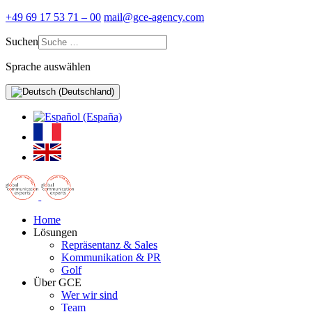
+49 69 17 53 71 – 00
mail@gce-agency.com
Suchen
Sprache auswählen
Home
Lösungen
Repräsentanz & Sales
Kommunikation & PR
Golf
Über GCE
Wer wir sind
Team