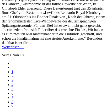
des Jahres“ „Gastronomie ist das tollste Gewerbe der Welt“, ist
Christoph Ehler überzeugt. Diese Begeisterung trug den 35-jährigen
Sous Chef vom Restaurant „Levi“ des Leonardo Royal Nürnberg
am 21. Oktober bis ins Bonner Finale von „Koch des Jahres“, einem
der renommiertesten Live-Wettbewerbe der deutschsprachigen
Spitzengastronomie. Für den Titel hat es zwar nicht ganz gereicht,
aber trotzdem freut sich Ehler über das erreichte Finale: „Wir haben
es zum zweiten Mal hintereinander in die Endrunde geschafft, und
schon die Finalteilnahme ist eine riesige Anerkennung.“ Besonders
dankbar ist er für ...
Weiterlesen …
Seite 6 von 10
1
2
3
4
5
6
7
8
9