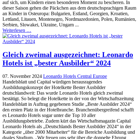
auf sich, um Kindern einen besonderen Moment zu bescheren. In
dieser Saison gehen die Päckchen aus dem deutschsprachigen Raum
an Kinder in Osteuropa: Bulgarien, Estland, Georgien, Kroatien,
Lettland, Litauen, Montenegro, Nordmazedonien, Polen, Rumänien,
Serbien, Slowakei, Ukraine, Ungarn ...
Weiterlesen …
Gleich zweimal ausgezeichnet: Leonardo
Hotels ist „bester Ausbilder“ 2024
07. November 2024
Leonardo Hotels Central Europe
Handelsblatt und Capital würdigen herausragendes
Ausbildungskonzept der Hotelkette Bester Ausbilder
deutschlandweit: Das wurde Leonardo Hotels gleich zweimal
bestätigt. So belegt die Hotelkette in der von der Wirtschaftszeitung
Handelsblatt in Auftrag gegebenen Studie „Beste Ausbilder 2024“
den ersten Platz in der Hotelbranche. Branchenübergreifend schafft
es Leonardo Hotels sogar unter die Top 10 aller
Ausbildungsbetriebe. Zudem kürt das Wirtschaftsmagazin Capital
Leonardo Hotels als „Deutschlands Bester Ausbilder 2024“ in der
Kategorie „über 2000 Mitarbeiter“ für die Bereiche Ausbildung und
duales Studium. „Wir freuen uns sehr über die doppelte Ehrung