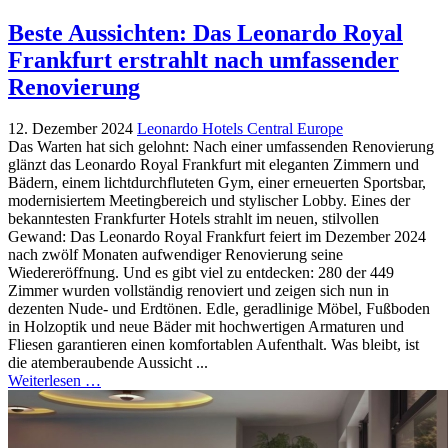
Beste Aussichten: Das Leonardo Royal
Frankfurt erstrahlt nach umfassender
Renovierung
12. Dezember 2024
Leonardo Hotels Central Europe
Das Warten hat sich gelohnt: Nach einer umfassenden Renovierung
glänzt das Leonardo Royal Frankfurt mit eleganten Zimmern und
Bädern, einem lichtdurchfluteten Gym, einer erneuerten Sportsbar,
modernisiertem Meetingbereich und stylischer Lobby. Eines der
bekanntesten Frankfurter Hotels strahlt im neuen, stilvollen
Gewand: Das Leonardo Royal Frankfurt feiert im Dezember 2024
nach zwölf Monaten aufwendiger Renovierung seine
Wiedereröffnung. Und es gibt viel zu entdecken: 280 der 449
Zimmer wurden vollständig renoviert und zeigen sich nun in
dezenten Nude- und Erdtönen. Edle, geradlinige Möbel, Fußboden
in Holzoptik und neue Bäder mit hochwertigen Armaturen und
Fliesen garantieren einen komfortablen Aufenthalt. Was bleibt, ist
die atemberaubende Aussicht ...
Weiterlesen …