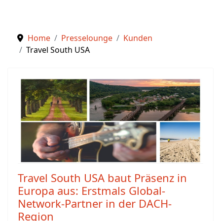
Home
Presselounge
Kunden
Travel South USA
Travel South USA baut Präsenz in
Europa aus: Erstmals Global-
Network-Partner in der DACH-
Region