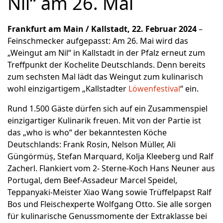
Nil“ am 26. Mai
Frankfurt am Main / Kallstadt, 22. Februar 2024
–
Feinschmecker aufgepasst: Am 26. Mai wird das
„Weingut am Nil“ in Kallstadt in der Pfalz erneut zum
Treffpunkt der Kochelite Deutschlands. Denn bereits
zum sechsten Mal lädt das Weingut zum kulinarisch
wohl einzigartigem „Kallstadter
Löwenfestival
“ ein.
Rund 1.500 Gäste dürfen sich auf ein Zusammenspiel
einzigartiger Kulinarik freuen. Mit von der Partie ist
das „who is who“ der bekanntesten Köche
Deutschlands: Frank Rosin, Nelson Müller, Ali
Güngörmüș, Stefan Marquard, Kolja Kleeberg und Ralf
Zacherl. Flankiert vom 2- Sterne-Koch Hans Neuner aus
Portugal, dem Beef-Assadeur Marcel Speidel,
Teppanyaki-Meister Xiao Wang sowie Trüffelpapst Ralf
Bos und Fleischexperte Wolfgang Otto. Sie alle sorgen
für kulinarische Genussmomente der Extraklasse bei