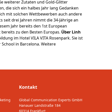
e weiterer Zutaten und Gold-Glitter
n, die sich ein halbes Jahr lang Gedanken
 ich mit solchen Wettbewerben auch andere
 seit drei Jahren nimmt die 34-Jährige an
iesem Jahr bereits den 1st European
t bereits zu den Besten Europas.
Über Linh
ldung im Hotel VILA VITA Rosenpark. Sie ist
r School in Barcelona. Weitere
Kontakt
keting
Global Communication Experts GmbH
Hanauer Landstraße 184
60314 Frankfurt