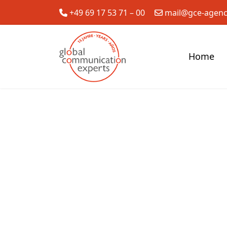
+49 69 17 53 71 – 00
mail@gce-agen
Home