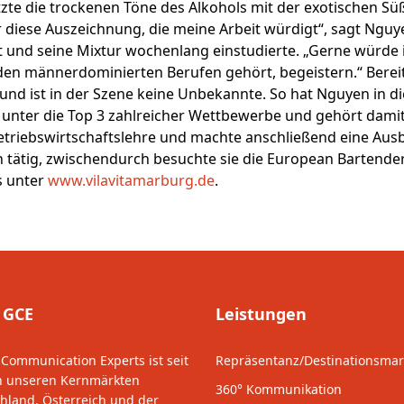
te die trockenen Töne des Alkohols mit der exotischen Süß
 diese Auszeichnung, die meine Arbeit würdigt“, sagt Nguye
t und seine Mixtur wochenlang einstudierte. „Gerne würde
en männerdominierten Berufen gehört, begeistern.“ Bereits
 und ist in der Szene keine Unbekannte. So hat Nguyen in d
 unter die Top 3 zahlreicher Wettbewerbe und gehört dami
triebswirtschaftslehre und machte anschließend eine Ausbi
rin tätig, zwischendurch besuchte sie die European Bartende
s unter
www.vilavitamarburg.de
.
 GCE
Leistungen
 Communication Experts ist seit
Repräsentanz/Destinationsmar
n unseren Kernmärkten
360° Kommunikation
hland, Österreich und der