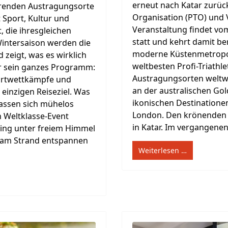
erneut nach Katar zurück
ührenden Austragungsorte
Organisation (PTO) und V
 Sport, Kultur und
Veranstaltung findet vom
, die ihresgleichen
statt und kehrt damit be
Wintersaison werden die
moderne Küstenmetropol
eigt, was es wirklich
weltbesten Profi-Triathl
tar sein ganzes Programm:
Austragungsorten weltw
portwettkämpfe und
an der australischen Gol
 einzigen Reiseziel. Was
ikonischen Destinatione
lassen sich mühelos
London. Den krönenden A
 Weltklasse-Event
in Katar. Im vergangenen J
ing unter freiem Himmel
, am Strand entspannen
Weiterlesen …