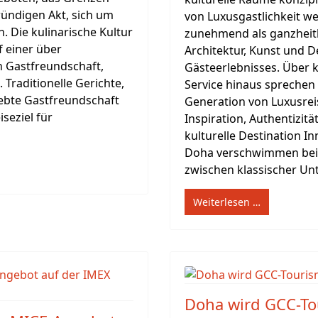
ründigen Akt, sich um
von Luxusgastlichkeit we
 Die kulinarische Kultur
zunehmend als ganzheitli
f einer über
Architektur, Kunst und D
 Gastfreundschaft,
Gästeerlebnisses. Über 
Traditionelle Gerichte,
Service hinaus sprechen
bte Gastfreundschaft
Generation von Luxusreis
seziel für
Inspiration, Authentizität
kulturelle Destination 
Doha verschwimmen bei
zwischen klassischer Unte
Weiterlesen …
Doha wird GCC-To