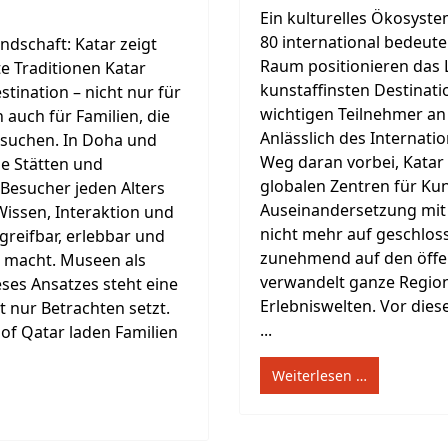
Ein kulturelles Ökosyst
80 international bedeute
dschaft: Katar zeigt
Raum positionieren das 
e Traditionen Katar
kunstaffinsten Destinati
tination – nicht nur für
wichtigen Teilnehmer an
 auch für Familien, die
Anlässlich des Internati
e suchen. In Doha und
Weg daran vorbei, Katar 
e Stätten und
globalen Zentren für Ku
Besucher jeden Alters
Auseinandersetzung mit 
Wissen, Interaktion und
nicht mehr auf geschlos
 greifbar, erlebbar und
zunehmend auf den öffen
h macht. Museen als
verwandelt ganze Region
ses Ansatzes steht eine
Erlebniswelten. Vor dies
 nur Betrachten setzt.
...
of Qatar laden Familien
Weiterlesen …