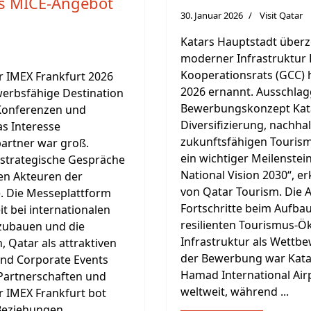
kes MICE-Angebot
30. Januar 2026
Visit Qatar
Katars Hauptstadt überz
moderner Infrastruktur 
Kooperationsrats (GCC)
er IMEX Frankfurt 2026
2026 ernannt. Ausschlag
ewerbsfähige Destination
Bewerbungskonzept Katar
 Konferenzen und
Diversifizierung, nachh
as Interesse
zukunftsfähigen Tourism
partner war groß.
ein wichtiger Meilenste
e strategische Gespräche
National Vision 2030“, er
en Akteuren der
von Qatar Tourism. Die 
e. Die Messeplattform
Fortschritte beim Aufba
it bei internationalen
resilienten Tourismus-Ö
zubauen und die
Infrastruktur als Wettbe
 Qatar als attraktiven
der Bewerbung war Kata
und Corporate Events
Hamad International Air
 Partnerschaften und
weltweit, während ...
 IMEX Frankfurt bot
Beziehungen ...