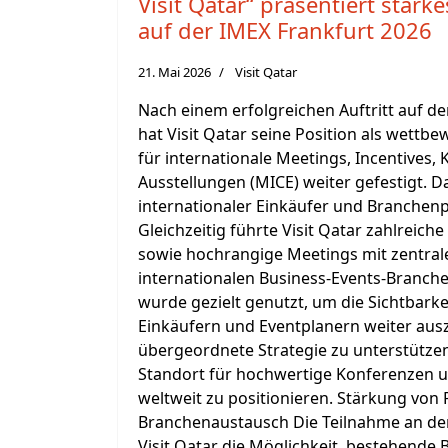
Visit Qatar“ präsentiert star
auf der IMEX Frankfurt 2026
21. Mai 2026
Visit Qatar
Nach einem erfolgreichen Auftritt auf d
hat Visit Qatar seine Position als wettb
für internationale Meetings, Incentives,
Ausstellungen (MICE) weiter gefestigt. D
internationaler Einkäufer und Branchen
Gleichzeitig führte Visit Qatar zahlreich
sowie hochrangige Meetings mit zentral
internationalen Business-Events-Branch
wurde gezielt genutzt, um die Sichtbarke
Einkäufern und Eventplanern weiter aus
übergeordnete Strategie zu unterstützen,
Standort für hochwertige Konferenzen 
weltweit zu positionieren. Stärkung von
Branchenaustausch Die Teilnahme an der
Visit Qatar die Möglichkeit, bestehende 