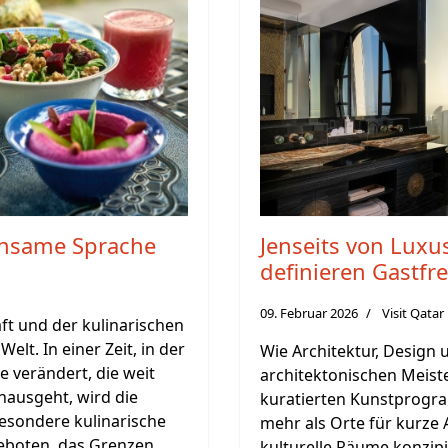
einsame Sprache
Jenseits von Luxu
definieren Gastfr
09. Februar 2026
Visit Qatar
ft und der kulinarischen
lt. In einer Zeit, in der
Wie Architektur, Design 
e verändert, die weit
architektonischen Meiste
nausgeht, wird die
kuratierten Kunstprogr
besondere kulinarische
mehr als Orte für kurze 
eboten, das Grenzen
kulturelle Räume konzipi