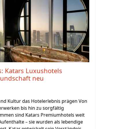
s: Katars Luxushotels
eundschaft neu
und Kultur das Hotelerlebnis prägen Von
rwerken bis hin zu sorgfältig
ammen sind Katars Premiumhotels weit
Aufenthalte – sie wurden als lebendige
ert. Katar entwickelt sein Verständnis