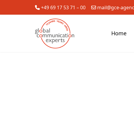
+49 69 17 53 71 – 00
mail@gce-agen
Home