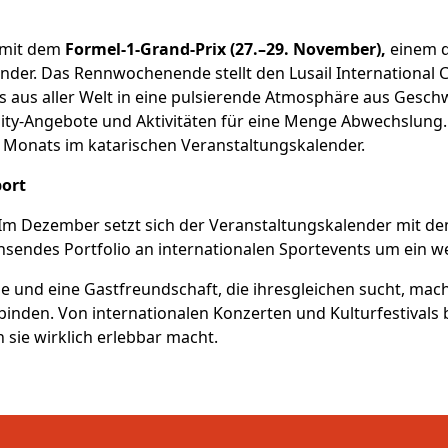
h mit dem
Formel-1-Grand-Prix
(27.–29. November),
einem d
er. Das Rennwochenende stellt den Lusail International Ci
s aus aller Welt in eine pulsierende Atmosphäre aus Geschw
ity-Angebote und Aktivitäten für eine Menge Abwechslung. 
 Monats im katarischen Veranstaltungskalender.
port
 Im Dezember setzt sich der Veranstaltungskalender mit dem
sendes Portfolio an internationalen Sportevents um ein we
e und eine Gastfreundschaft, die ihresgleichen sucht, mac
nden. Von internationalen Konzerten und Kulturfestivals bi
n sie wirklich erlebbar macht.