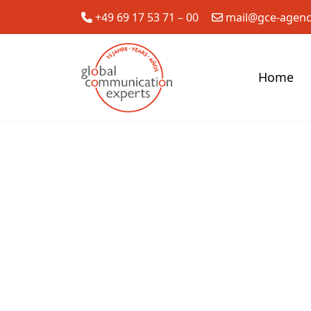
+49 69 17 53 71 – 00
mail@gce-agen
Home