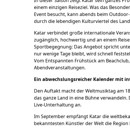
In dieser Saison zeigt Katar sein ganzes P
einem einzigen Reiseziel. Was das Besonder
Event besucht, kann abends beim Outdoor-
durch die lebendigen Kulturviertel des Land
Katar verbindet große internationale Veran
zugänglich, hochwertig und an einem Reisezi
Sportbegegnung: Das Angebot spricht unter
nur wenige Tage bleibt, wird schnell festst
Vom Entspannten Frühstück am Beachclub, ü
Abendveranstaltungen.
Ein abwechslungsreicher Kalender mit i
Den Auftakt macht der Weltmusiktag am 18. 
das ganze Land in eine Bühne verwandeln. D
Live-Unterhaltung an.
Im September empfängt Katar die weltbek
bekanntesten Künstler der Welt die Region