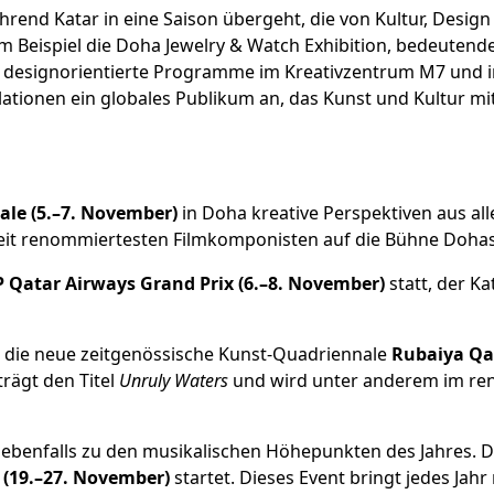
rend Katar in eine Saison übergeht, die von Kultur, Design
m Beispiel die Doha Jewelry & Watch Exhibition, bedeutend
designorientierte Programme im Kreativzentrum M7 und im
ionen ein globales Publikum an, das Kunst und Kultur mit 
ale (5.–7. November)
in Doha kreative Perspektiven aus al
weit renommiertesten Filmkomponisten auf die Bühne Dohas
Qatar Airways Grand Prix (6.–8. November)
statt, der K
die neue zeitgenössische Kunst-Quadriennale
Rubaiya Qa
rägt den Titel
Unruly Waters
und wird unter anderem im re
 ebenfalls zu den musikalischen Höhepunkten des Jahres. D
 (19.–27. November)
startet. Dieses Event bringt jedes Jahr