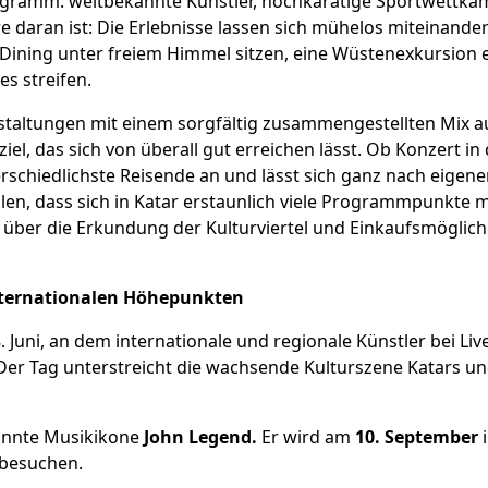
rogramm: weltbekannte Künstler, hochkarätige Sportwettkäm
e daran ist: Die Erlebnisse lassen sich mühelos miteinande
Dining unter freiem Himmel sitzen, eine Wüstenexkursion 
es streifen.
staltungen mit einem sorgfältig zusammengestellten Mix aus
el, das sich von überall gut erreichen lässt. Ob Konzert i
schiedlichste Reisende an und lässt sich ganz nach eigen
ellen, dass sich in Katar erstaunlich viele Programmpunkte
ber die Erkundung der Kulturviertel und Einkaufsmöglichk
nternationalen Höhepunkten
Juni, an dem internationale und regionale Künstler bei Li
er Tag unterstreicht die wachsende Kulturszene Katars und 
annte Musikikone
John Legend.
Er wird am
10. September
i
 besuchen.