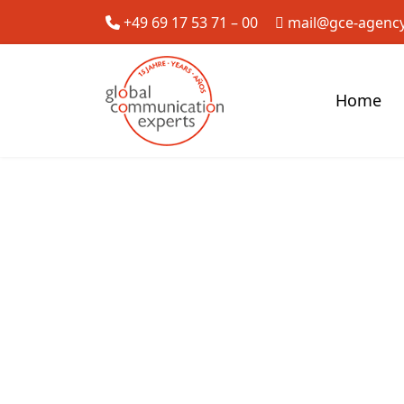
+49 69 17 53 71 – 00
mail@gce-agenc
Home