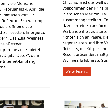
Chiva-Som ist das weltwe
n dem viele Menschen
vollkommen den Prinzipi
 Februar bis 4. April die
islamischen Medizin (TAI
 der Ramadan vom 17.
zusammengestellten „Cou
er Reflexion, Erneuerung
dazu ein, eine transform
aus eröffnen diese
Verbundenheit zu starte
t zu resetten, Energie zu
richten sich an Paare, 
ern. Das Zulal Wellness
regenerieren und ihre Ve
zeit-Retreat
Retreats, die Körper und
ogramme an; es bietet
Resort präsentiert maßg
 „Digital-Detox“, denn
Wellness-Erlebnisse. Gäs
e Internet-Empfang.
he ...
Weiterlesen …