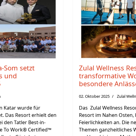
a-Som setzt
Zulal Wellness Res
s und
transformative Wo
5
besondere Anläss
m
02. Oktober 2025
Zulal Well
in Katar wurde für
Das Zulal Wellness Reso
. Das Resort erhielt den
Resort im Nahen Osten, 
i den Tatler Best-in-
Feierlichkeiten an. Die 
e To Work® Certified™
Themen ganzheitliches W