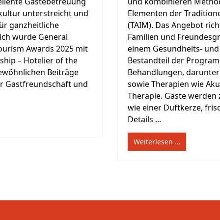
ellente Gästebetreuung
und kombinieren Metho
ltur unterstreicht und
Elementen der Tradition
ür ganzheitliche
(TAIM). Das Angebot richt
lich wurde General
Familien und Freundesg
urism Awards 2025 mit
einem Gesundheits- und
ip – Hotelier of the
Bestandteil der Program
gewöhnlichen Beiträge
Behandlungen, darunter 
er Gastfreundschaft und
sowie Therapien wie Akup
Therapie. Gäste werden
wie einer Duftkerze, fri
Details ...
Weiterlesen …