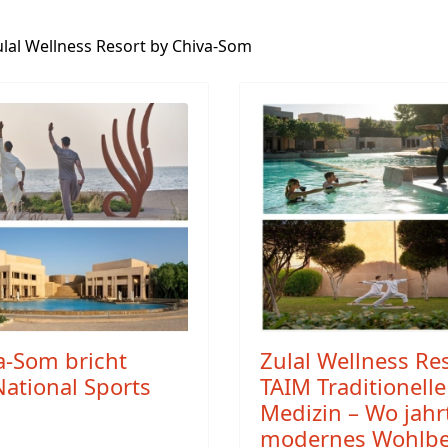
ulal Wellness Resort by Chiva-Som
a-Som bricht
Zulal Wellness Re
ational Sports
TAIM Traditionell
Medizin – Wo jahr
modernes Wohlbef