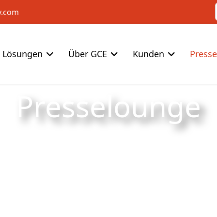
y.com
Lösungen
Über GCE
Kunden
Press
Presselounge