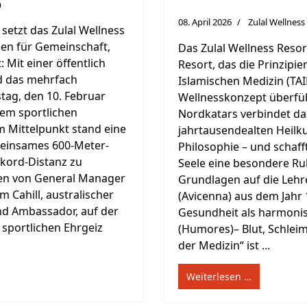
m
08. April 2026
Zulal Wellnes
 setzt das Zulal Wellness
hen für Gemeinschaft,
Das Zulal Wellness Resort
Mit einer öffentlich
Resort, das die Prinzipi
d das mehrfach
Islamischen Medizin (TAI
tag, den 10. Februar
Wellnesskonzept überführt
nem sportlichen
Nordkatars verbindet das
m Mittelpunkt stand eine
jahrtausendealten Heilk
meinsames 600-Meter-
Philosophie – und schaff
ekord-Distanz zu
Seele eine besondere Ru
hen von General Manager
Grundlagen auf die Lehr
 Cahill, australischer
(Avicenna) aus dem Jahr 
nd Ambassador, auf der
Gesundheit als harmonis
r sportlichen Ehrgeiz
(Humores)– Blut, Schleim
der Medizin“ ist ...
Weiterlesen …