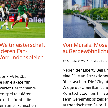
Weltmeisterschaft
Von Murals, Mosa
nderen Fan-
außergewöhnliche 
Vorrundenspielen
19 Agosto 2025
Philadelphia
Neben der Liberty Bell u
eine Fülle an Attraktione
er FIFA-Fußball-
überraschen. Die "City of
e Fan-Pakete für
Wiege der amerikanisch
wartet Deutschland-
Kunstschätzen bis hin zu
ben spektakulären
zehn Geheimtipps zeigen
kreich könnte die
authentischsten Seite. 
, dem amerikanischen