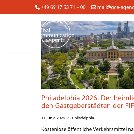
+49 69 17 53 71 – 00
mail@gce-agen
Philadelphia 2026: Der heimli
den Gastgeberstädten der FI
11 Junio 2026
Philadelphia
Kostenlose öffentliche Verkehrsmittel nac