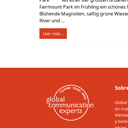
Park Als einer der größten urbanen P
Fairmount Park im Frühling ein schönes 
Blühende Magnolien, saftig grüne Wiesen
River und ...
Leer más…
Sobr
Global
en nue
Aleman
y tien
socios