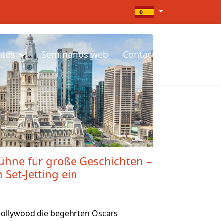
Seleccione su idioma
ntes
Seminarios web
Contacto
Bühne für große Geschichten –
 Set-Jetting ein
Hollywood die begehrten Oscars