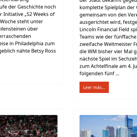
aufe der Geschichte noch
komplette Spielplan der
r Initiative „52 Weeks of
gemeinsam von den Vere
e Woche steht unter
ausgerichtet wird, festg
eilensteinen über
Lincoln Financial Field 
berraschenden
Teams wie der fünffache 
eise in Philadelphia zum
zweifache Weltmeister Fr
geblich nähte Betsy Ross
die WM bisher vier Mal
nächste Spiel im Sechze
zum Achtelfinale am 4. J
folgenden fünf ...
Leer más…