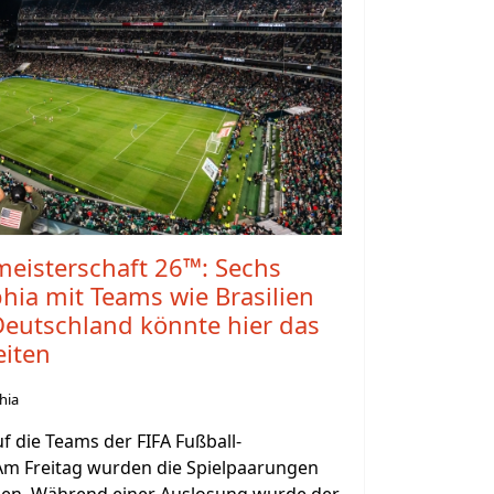
meisterschaft 26™: Sechs
phia mit Teams wie Brasilien
Deutschland könnte hier das
eiten
hia
uf die Teams der FIFA Fußball-
Am Freitag wurden die Spielpaarungen
ben. Während einer Auslosung wurde der