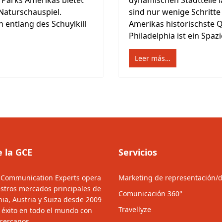
arks Amerikas bietet
dynamischen Stadtteile 
Naturschauspiel.
sind nur wenige Schritt
 entlang des Schuylkill
Amerikas historischste Q
Philadelphia ist ein Spazi
Leer más…
e la GCE
Servicios
 Communication Experts opera
Marketing de representación/d
stros mercados principales de
Comunicación 360°
ia, Austria y Suiza desde 2009
Travellyze
e éxito en todo el mundo con
 cercanos.