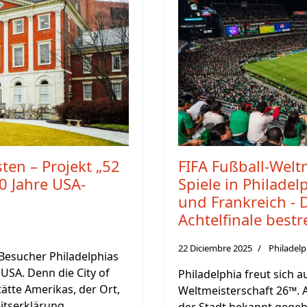
sten – Projekt „52
FIFA Fußball-Welt
50 Jahre USA-
Spiele in Philadel
und Frankreich - 
Achtelfinale bestr
22 Diciembre 2025
Philadelp
Besucher Philadelphias
 USA. Denn die City of
Philadelphia freut sich a
tätte Amerikas, der Ort,
Weltmeisterschaft 26™. 
itserklärung
der Stadt bekannt gege