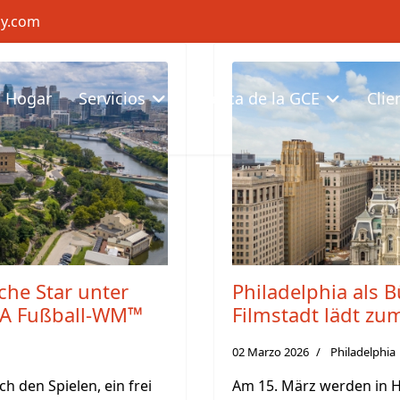
cy.com
Hogar
Servicios
Acerca de la GCE
Clie
che Star unter
Philadelphia als 
FA Fußball-WM™
Filmstadt lädt zum
02 Marzo 2026
Philadelphia
h den Spielen, ein frei
Am 15. März werden in 