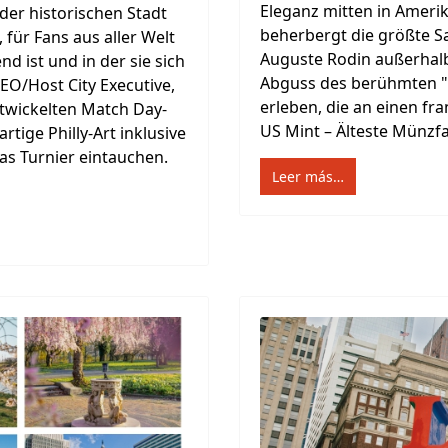
Eleganz mitten in Ameri
 der historischen Stadt
beherbergt die größte 
, für Fans aus aller Welt
Auguste Rodin außerhalb
d ist und in der sie sich
Abguss des berühmten "
EO/Host City Executive,
erleben, die an einen fr
ntwickelten Match Day-
US Mint – Älteste Münzfab
tige Philly-Art inklusive
as Turnier eintauchen.
Leer más…