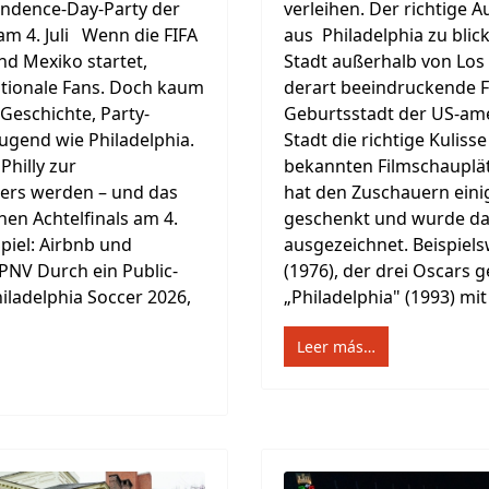
endence-Day-Party der
verleihen. Der richtige 
m 4. Juli Wenn die FIFA
aus Philadelphia zu bli
d Mexiko startet,
Stadt außerhalb von Los
ationale Fans. Doch kaum
derart beeindruckende F
 Geschichte, Party-
Geburtsstadt der US-ame
gend wie Philadelphia.
Stadt die richtige Kuliss
Philly zur
bekannten Filmschauplätz
iers werden – und das
hat den Zuschauern ein
en Achtelfinals am 4.
geschenkt und wurde da
Spiel: Airbnb und
ausgezeichnet. Beispiels
PNV Durch ein Public-
(1976), der drei Oscars 
iladelphia Soccer 2026,
„Philadelphia" (1993) mit
Leer más…