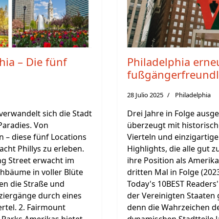
hia – Die fünf
Philadelphia erne
fußgängerfreundl
28 Julio 2025
Philadelphia
verwandelt sich die Stadt
Drei Jahre in Folge ausge
Paradies. Von
überzeugt mit historisc
n – diese fünf Locations
Vierteln und einzigartig
cht Phillys zu erleben.
Highlights, die alle gut z
g Street erwacht im
ihre Position als Amerik
hbäume in voller Blüte
dritten Mal in Folge (20
en die Straße und
Today's 10BEST Readers'
aziergänge durch eines
der Vereinigten Staaten
rtel. 2. Fairmount
denn die Wahrzeichen de