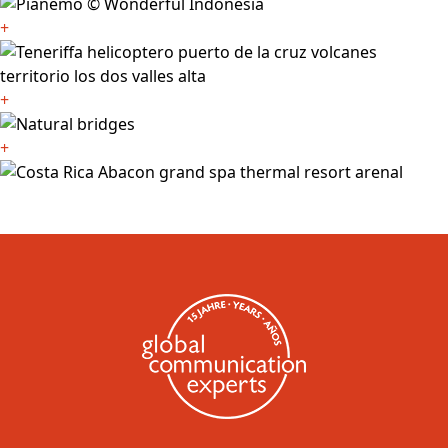
+
+
+