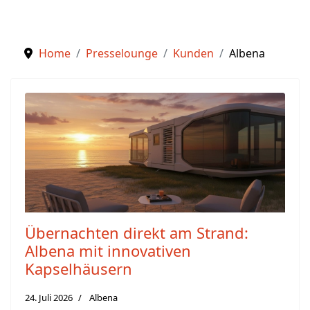
Home
Presselounge
Kunden
Albena
Übernachten direkt am Strand:
Albena mit innovativen
Kapselhäusern
24. Juli 2026
Albena