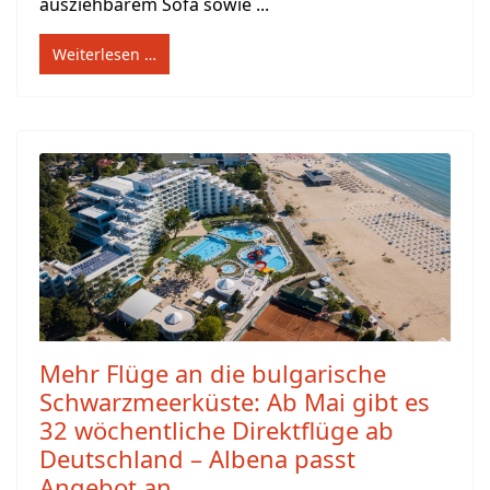
ausziehbarem Sofa sowie ...
Weiterlesen …
Mehr Flüge an die bulgarische
Schwarzmeerküste: Ab Mai gibt es
32 wöchentliche Direktflüge ab
Deutschland – Albena passt
Angebot an