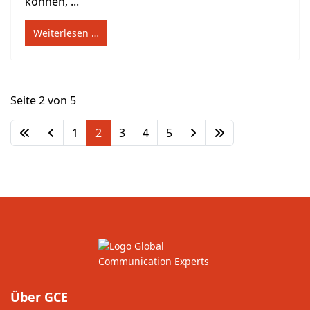
können, ...
Weiterlesen …
Seite 2 von 5
1
2
3
4
5
Über GCE