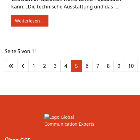
kann: „Die technische Ausstattung und das ...
Weiterlesen …
Seite 5 von 11
1
2
3
4
5
6
7
8
9
10
Über GCE