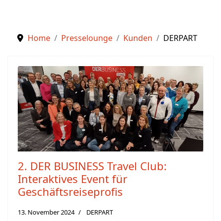
Home
Presselounge
Kunden
DERPART
2. DER BUSINESS Travel Club:
Interaktives Event für
Geschäftsreiseprofis
13. November 2024
DERPART