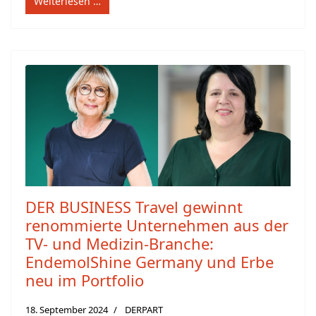
Weiterlesen …
DER BUSINESS Travel gewinnt
renommierte Unternehmen aus der
TV- und Medizin-Branche:
EndemolShine Germany und Erbe
neu im Portfolio
18. September 2024
DERPART