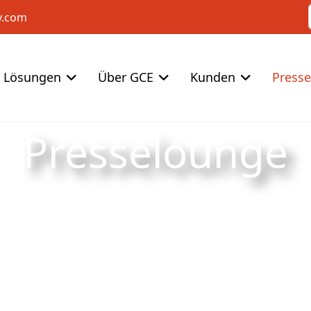
y.com
Lösungen
Über GCE
Kunden
Press
Presselounge