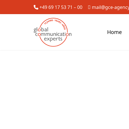
+49 69 17 53 71 – 00
mail@gce-agenc
Home