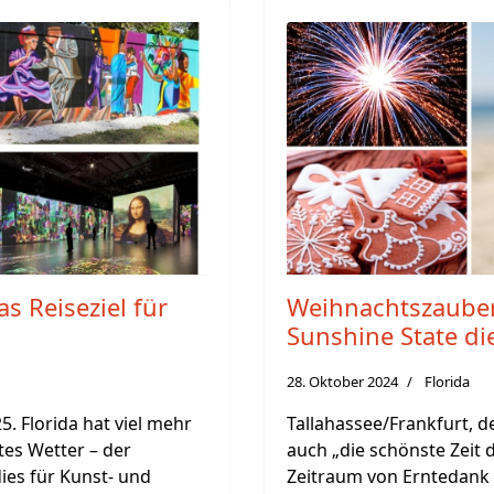
as Reiseziel für
Weihnachtszauber 
Sunshine State di
28. Oktober 2024
Florida
5. Florida hat viel mehr
Tallahassee/Frankfurt, d
tes Wetter – der
auch „die schönste Zeit 
ies für Kunst- und
Zeitraum von Erntedank 