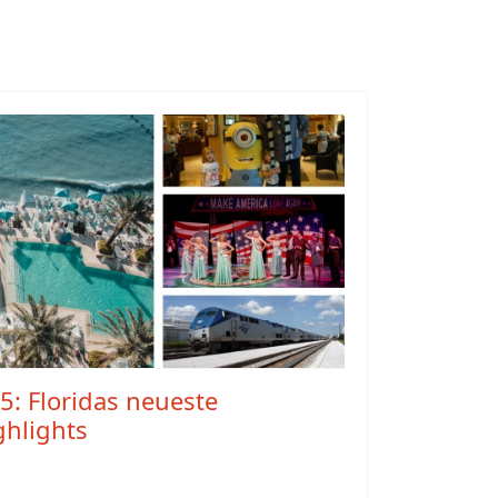
5: Floridas neueste
ghlights