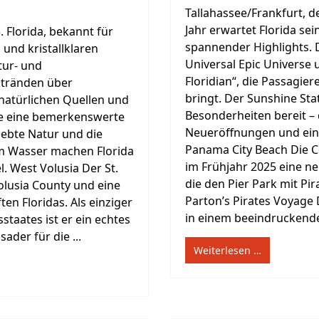
Tallahassee/Frankfurt,
Jahr erwartet Florida sei
. Florida, bekannt für
spannender Highlights. D
 und kristallklaren
Universal Epic Universe
tur- und
Floridian“, die Passagi
Stränden über
bringt. Der Sunshine Sta
 natürlichen Quellen und
Besonderheiten bereit –
ate eine bemerkenswerte
Neueröffnungen und ein
lebte Natur und die
Panama City Beach Die C
dem Wasser machen Florida
im Frühjahr 2025 eine n
. West Volusia Der St.
die den Pier Park mit Pi
olusia County und eine
Parton’s Pirates Voyage 
n Floridas. Als einziger
in einem beeindruckenden
taates ist er ein echtes
der für die ...
Weiterlesen …