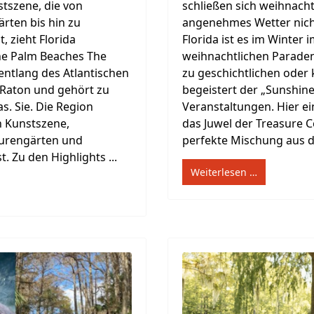
stszene, die von
schließen sich weihnach
ten bis hin zu
angenehmes Wetter nicht
, zieht Florida
Florida ist es im Winte
The Palm Beaches The
weihnachtlichen Paraden
entlang des Atlantischen
zu geschichtlichen oder
 Raton und gehört zu
begeistert der „Sunshine
s. Sie. Die Region
Veranstaltungen. Hier ein
n Kunstszene,
das Juwel der Treasure C
turengärten und
perfekte Mischung aus de
. Zu den Highlights ...
Weiterlesen …