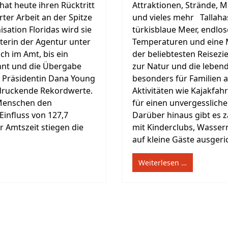
at heute ihren Rücktritt
Attraktionen, Strände,
ter Arbeit an der Spitze
und vieles mehr Tallaha
sation Floridas wird sie
türkisblaue Meer, endlo
iterin der Agentur unter
Temperaturen und eine Me
ch im Amt, bis ein
der beliebtesten Reisezi
nnt und die Übergabe
zur Natur und die lebend
n Präsidentin Dana Young
besonders für Familien a
ndruckende Rekordwerte.
Aktivitäten wie Kajakfa
 Menschen den
für einen unvergessliche
Einfluss von 127,7
Darüber hinaus gibt es z
r Amtszeit stiegen die
mit Kinderclubs, Wasser
auf kleine Gäste ausgeric
Weiterlesen …