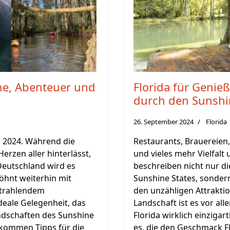
me, Abenteuer und
Florida für Genieß
durch den Sunshi
26. September 2024
Florida
r 2024. Während die
Restaurants, Brauereien,
rzen aller hinterlässt,
und vieles mehr Vielfalt
 Deutschland wird es
beschreiben nicht nur d
öhnt weiterhin mit
Sunshine States, sonder
trahlendem
den unzähligen Attrakt
ideale Gelegenheit, das
Landschaft ist es vor al
dschaften des Sunshine
Florida wirklich einzigar
r kommen Tipps für die
es, die den Geschmack Fl