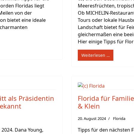
orden Floridas liegt
Meeresfrüchten, tropisc
Meilen von der
Ob MICHELIN-Restaurants
ion bietet eine ideale
Tours oder lokale Hausbr
 charmanten
Landschaft bietet für F
gleichermaßen eine beein
Hier einige Tipps für Flo
Weiterlesen …
tt als Präsidentin
Florida für Famili
bekannt
& Klein
20. August 2024
Florida
r 2024. Dana Young,
Tipps für den nächsten F