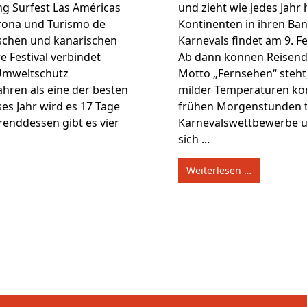
ing Surfest Las Américas
und zieht wie jedes Jahr
Arona und Turismo de
Kontinenten in ihren Bann
schen und kanarischen
Karnevals findet am 9. F
 Festival verbindet
Ab dann können Reisend
 Umweltschutz
Motto „Fernsehen“ steht,
ahren als eine der besten
milder Temperaturen kön
ses Jahr wird es 17 Tage
frühen Morgenstunden t
renddessen gibt es vier
Karnevalswettbewerbe un
sich ...
Weiterlesen …