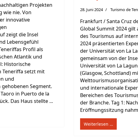
nachhaltigen Projekten
28. Juni 2024
Turismo de Ten
g wie nie. Von
er innovative
Frankfurt / Santa Cruz de
igen
Global Summit 2024 gilt 
 zeigt die Insel
des Tourismus auf intern
 und Lebensgefühl
2024 präsentierten Expe
neriffas Profil als
der Universität von La 
schen Atlantik und
gemeinsam von der Insel
: Historische
Universität von La Lagun
eneriffa setzt mit
(Glasgow, Schottland) m
en und
Welttourismusorganisatio
im gehobenen Segment.
und internationale Expe
Taoro in Puerto de la
Bereichen des Tourismu
ck. Das Haus stellte ...
der Branche. Tag 1: Nach
Eröffnungssitzung nahmen
Weiterlesen …