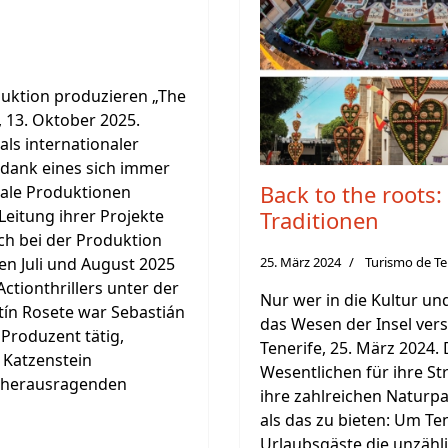
uktion produzieren „The
, 13. Oktober 2025.
 als internationaler
 dank eines sich immer
Back to the roots:
nale Produktionen
Leitung ihrer Projekte
Traditionen
ch bei der Produktion
hen Juli und August 2025
25. März 2024
Turismo de Te
Actionthrillers unter der
Nur wer in die Kultur un
ín Rosete war Sebastián
das Wesen der Insel ver
 Produzent tätig,
Tenerife, 25. März 2024. 
 Katzenstein
Wesentlichen für ihre St
r herausragenden
ihre zahlreichen Naturpa
als das zu bieten: Um Ten
Urlaubsgäste die unzähl