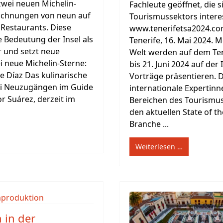
zwei neuen Michelin-
Fachleute geöffnet, die 
eichnungen von neun auf
Tourismussektors intere
 Restaurants. Diese
www.tenerifetsa2024.com
 Bedeutung der Insel als
Tenerife, 16. Mai 2024. 
r und setzt neue
Welt werden auf dem Ten
i neue Michelin-Sterne:
bis 21. Juni 2024 auf der
ve Díaz Das kulinarische
Vorträge präsentieren. 
wei Neuzugängen im Guide
internationale Expertin
r Suárez, derzeit im
Bereichen des Tourismu
den aktuellen State of t
Branche ...
Weiterlesen …
n in der