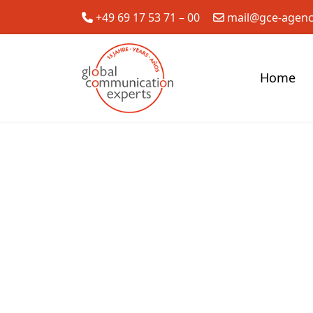
+49 69 17 53 71 – 00
mail@gce-agen
Home