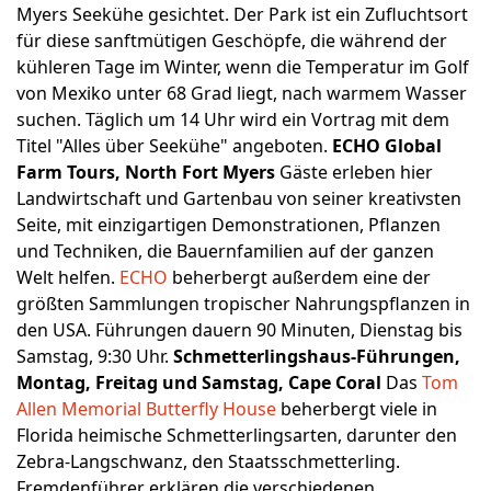
Myers Seekühe gesichtet. Der Park ist ein Zufluchtsort
für diese sanftmütigen Geschöpfe, die während der
kühleren Tage im Winter, wenn die Temperatur im Golf
von Mexiko unter 68 Grad liegt, nach warmem Wasser
suchen. Täglich um 14 Uhr wird ein Vortrag mit dem
Titel "Alles über Seekühe" angeboten.
ECHO Global
Farm Tours, North Fort Myers
Gäste erleben hier
Landwirtschaft und Gartenbau von seiner kreativsten
Seite, mit einzigartigen Demonstrationen, Pflanzen
und Techniken, die Bauernfamilien auf der ganzen
Welt helfen.
ECHO
beherbergt außerdem eine der
größten Sammlungen tropischer Nahrungspflanzen in
den USA. Führungen dauern 90 Minuten, Dienstag bis
Samstag, 9:30 Uhr.
Schmetterlingshaus-Führungen,
Montag, Freitag und Samstag, Cape Coral
Das
Tom
Allen Memorial Butterfly House
beherbergt viele in
Florida heimische Schmetterlingsarten, darunter den
Zebra-Langschwanz, den Staatsschmetterling.
Fremdenführer erklären die verschiedenen