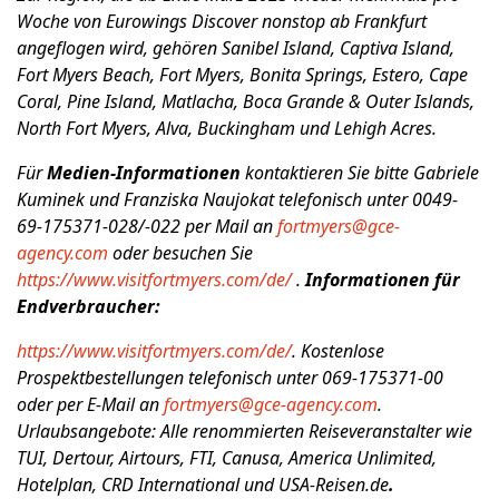
Woche von Eurowings Discover nonstop ab Frankfurt
angeflogen wird,
gehören Sanibel Island, Captiva Island,
Fort Myers Beach, Fort Myers, Bonita Springs, Estero, Cape
Coral, Pine Island, Matlacha, Boca Grande & Outer Islands,
North Fort Myers, Alva, Buckingham und Lehigh Acres.
Für
M
edien-Informationen
kontaktieren Sie bitte Gabriele
Kuminek und Franziska Naujokat telefonisch unter 0049-
69-175371-028/-022 per Mail an
fortmyers@gce-
agency.com
oder besuchen Sie
https://www.visitfortmyers.com/de/
.
Informationen für
Endverbraucher:
https://www.visitfortmyers.com/de/
. Kostenlose
Prospektbestellungen telefonisch unter 069-175371-00
oder per E-Mail an
fortmyers@gce-agency.com
.
Urlaubsangebote: Alle renommierten Reiseveranstalter wie
TUI, Dertour, Airtours, FTI, Canusa, America Unlimited,
Hotelplan, CRD International und USA-Reisen.de
.