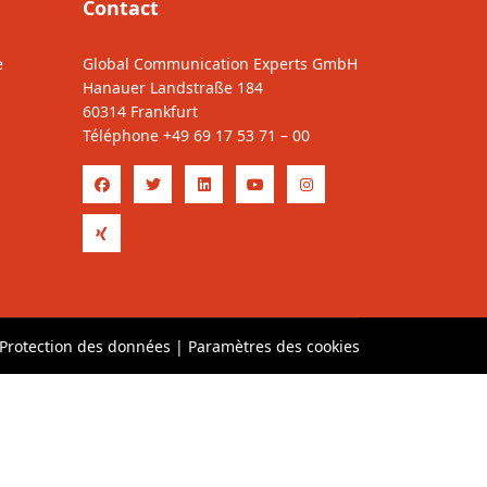
Contact
e
Global Communication Experts GmbH
Hanauer Landstraße 184
60314 Frankfurt
Téléphone
+49 69 17 53 71 – 00
Protection des données
|
Paramètres des cookies