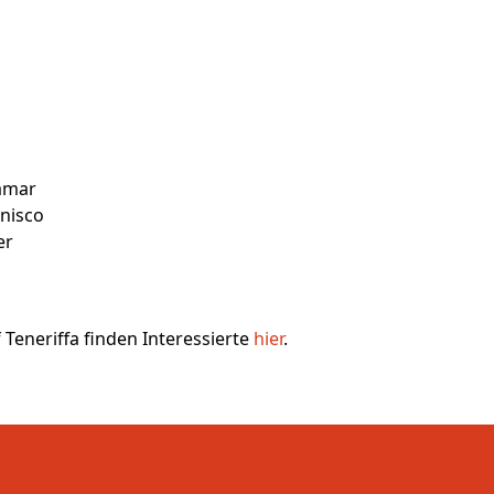
amar
nisco
er
Teneriffa finden Interessierte
hier
.