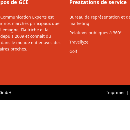
opos de GCE
Prestations de service
 Communication Experts est
Bureau de représentation et d
sur nos marchés principaux que
marketing
Allemagne, l’Autriche et la
Relations publiques à 360°
 depuis 2009 et connaît du
Travellyze
 dans le monde entier avec des
aires proches.
Golf
s GmbH
Imprimer
|