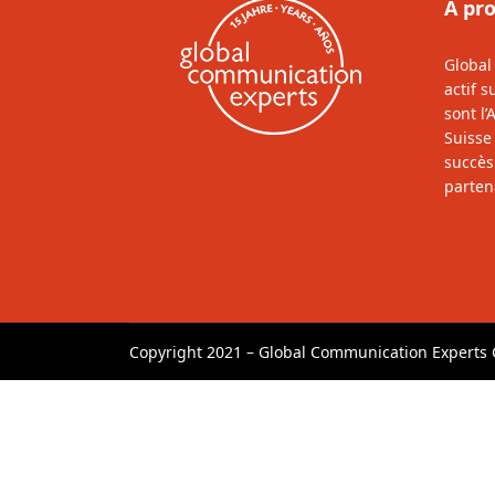
À pr
Global
actif 
sont l’
Suisse
succès
parten
Copyright 2021 – Global Communication Expert