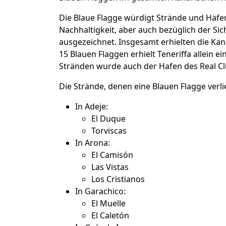
Die Blaue Flagge würdigt Strände und Häfe
Nachhaltigkeit, aber auch bezüglich der Si
ausgezeichnet. Insgesamt erhielten die Kan
15 Blauen Flaggen erhielt Teneriffa allein e
Stränden wurde auch der Hafen des Real Cl
Die Strände, denen eine Blauen Flagge verl
In Adeje:
El Duque
Torviscas
In Arona:
El Camisón
Las Vistas
Los Cristianos
In Garachico:
El Muelle
El Caletón