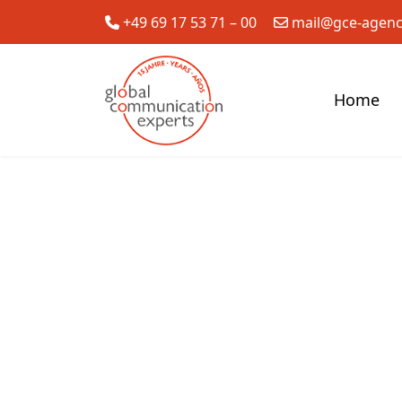
+49 69 17 53 71 – 00
mail@gce-agen
Home