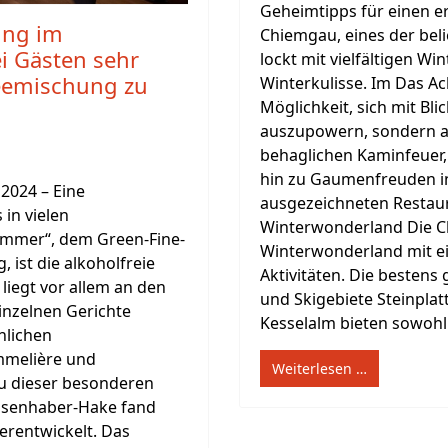
Geheimtipps für einen e
ung im
Chiemgau, eines der beli
i Gästen sehr
lockt mit vielfältigen Wi
Teemischung zu
Winterkulisse. Im Das Ac
Möglichkeit, sich mit Bl
auszupowern, sondern a
behaglichen Kaminfeuer,
hin zu Gaumenfreuden in
2024 – Eine
ausgezeichneten Restau
in vielen
Winterwonderland Die Ch
immer“, dem Green-Fine-
Winterwonderland mit ei
 ist die alkoholfreie
Aktivitäten. Die bestens
liegt vor allem an den
und Skigebiete Steinpla
einzelnen Gerichte
Kesselalm bieten sowohl .
nlichen
melière und
Weiterlesen …
zu dieser besonderen
Eisenhaber-Hake fand
erentwickelt. Das