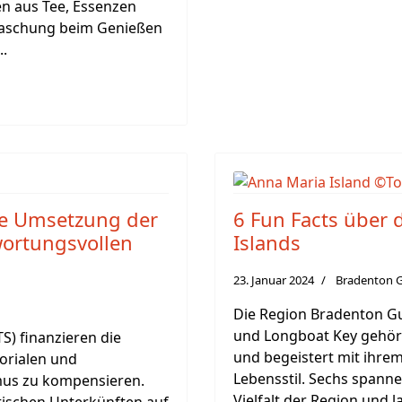
n aus Tee, Essenzen
rraschung beim Genießen
..
ie Umsetzung der
6 Fun Facts über 
wortungsvollen
Islands
23. Januar 2024
Bradenton G
Die Region Bradenton Gul
und Longboat Key gehöre
S) finanzieren die
und begeistert mit ihre
torialen und
Lebensstil. Sechs spanne
mus zu kompensieren.
Vielfalt der Region und 
stischen Unterkünften auf