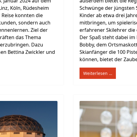
3. Januar 2024 auf dem
außerdem bietet die Reg
Linz, Köln, Rüdesheim
Schwünge der jüngsten Sk
 Reise konnten die
Kinder ab etwa drei Jah
rkunden, sondern auch
mitbringen, um spieleri
nnenlernen. Ziel der
erfahrener Skilehrer die
räften das Thema
Der Spaß steht dabei im
herzubringen. Dazu
Bobby, dem Ortsmaskottch
nen Bettina Zwickler und
Skianfänger die 100 Pis
können, bietet der Zaube
Weiterlesen …