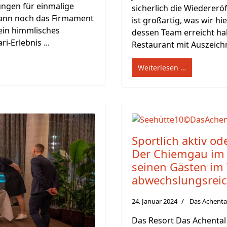
ungen für einmalige
sicherlich die Wiederer
dann noch das Firmament
ist großartig, was wir 
 ein himmlisches
dessen Team erreicht ha
-Erlebnis ...
Restaurant mit Auszeich
Weiterlesen …
Sportlich aktiv o
Der Chiemgau im 
seinen Gästen im 
abwechslungsrei
24. Januar 2024
Das Achenta
Das Resort Das Achental